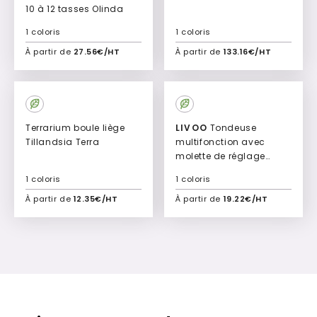
10 à 12 tasses Olinda
1 coloris
1 coloris
À partir de
27.56€/HT
À partir de
133.16€/HT
Ajouter à mon devis
Ajouter à mon devis
Terrarium boule liège
LIVOO
Tondeuse
Tillandsia Terra
multifonction avec
molette de réglage
Idabel
1 coloris
1 coloris
À partir de
12.35€/HT
À partir de
19.22€/HT
Ajouter à mon devis
Ajouter à mon devis