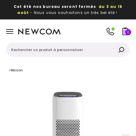
Cet été nos bureau seront fermés
du 3 au 16
août
- Nous vous souhaitons un très bel été !
Beaux, utiles, durables,
des textiles et objets
publicitaires
à votre image
0
<
Maison