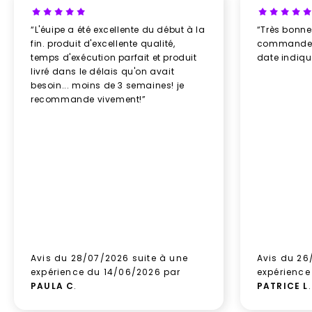
“L'éuipe a été excellente du début à la
“Très bonn
fin. produit d'excellente qualité,
commande re
temps d'exécution parfait et produit
date indiq
livré dans le délais qu'on avait
besoin... moins de 3 semaines! je
recommande vivement!”
Avis du 28/07/2026 suite à une
Avis du 26
expérience du 14/06/2026 par
expérience
PAULA C
.
PATRICE L
.