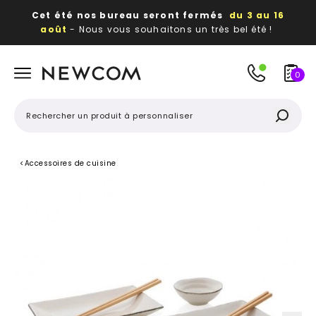
Cet été nos bureau seront fermés
du 3 au 16
août
- Nous vous souhaitons un très bel été !
Beaux, utiles, durables,
des textiles et objets
publicitaires
à votre image
0
<
Accessoires de cuisine