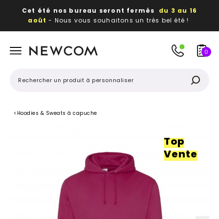
Cet été nos bureau seront fermés
du 3 au 16
août
- Nous vous souhaitons un très bel été !
Beaux, utiles, durables,
des textiles et objets
publicitaires
à votre image
0
<
Hoodies & Sweats à capuche
Top
Vente