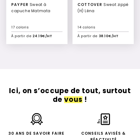
PAYPER
Sweat à
COTTOVER
Sweat zippé
capuche Matmata
(H) Léna
17 coloris
14 coloris
À partir de
24.19€/HT
À partir de
38.10€/HT
Ajouter à mon devis
Ajouter à mon devis
Ici, on s’occupe de tout, surtout
de
vous
!
30 ANS DE SAVOIR FAIRE
CONSEILS AVISÉS &
RÉACTIVITÉ