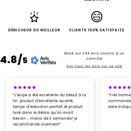
DÉNICHEUR DU MEILLEUR
CLIENTS 100% SATISFAITS
Basé sur 244 avis soumis à un
4.8/
5
contrôle
Voir tous les avis sur ce site
“L'éuipe a été excellente du début à la
“Très bonn
fin. produit d'excellente qualité,
commande re
temps d'exécution parfait et produit
date indiq
livré dans le délais qu'on avait
besoin... moins de 3 semaines! je
recommande vivement!”