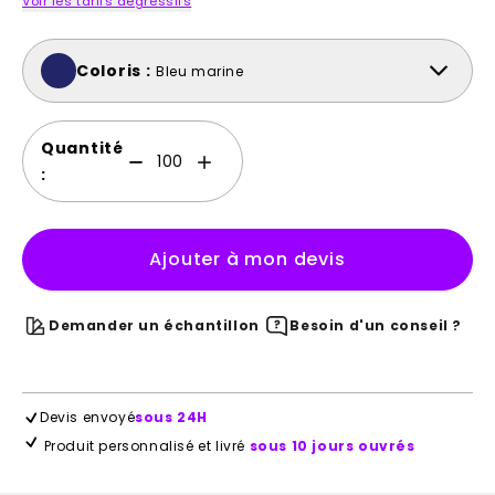
Voir les tarifs dégressifs
Coloris :
Bleu marine
Quantité
:
Ajouter à mon devis
Demander un échantillon
Besoin d'un conseil ?
Devis envoyé
sous 24H
Produit personnalisé et livré
sous 10 jours ouvrés