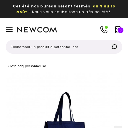
Cet été nos bureau seront fermés
du 3 au 16
août
- Nous vous souhaitons un très bel été !
Beaux, utiles, durables,
des textiles et objets
publicitaires
à votre image
0
<
Tote bag personnalisé