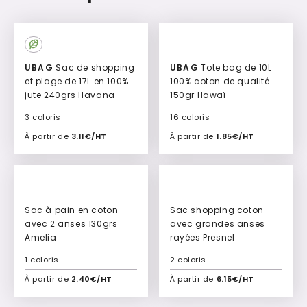
UBAG
Sac de shopping
UBAG
Tote bag de 10L
et plage de 17L en 100%
100% coton de qualité
jute 240grs Havana
150gr Hawaï
3 coloris
16 coloris
À partir de
3.11€/HT
À partir de
1.85€/HT
Ajouter à mon devis
Ajouter à mon devis
Sac à pain en coton
Sac shopping coton
avec 2 anses 130grs
avec grandes anses
Amelia
rayées Presnel
1 coloris
2 coloris
À partir de
2.40€/HT
À partir de
6.15€/HT
Ajouter à mon devis
Ajouter à mon devis