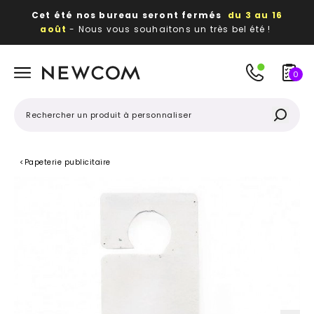
Cet été nos bureau seront fermés
du 3 au 16
août
- Nous vous souhaitons un très bel été !
Beaux, utiles, durables,
des textiles et objets
publicitaires
à votre image
0
<
Papeterie publicitaire