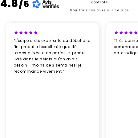
4.8/
5
contrôle
Voir tous les avis sur ce site
“L'éuipe a été excellente du début à la
“Très bonn
fin. produit d'excellente qualité,
commande re
temps d'exécution parfait et produit
date indiq
livré dans le délais qu'on avait
besoin... moins de 3 semaines! je
recommande vivement!”