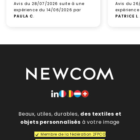
Avis du 28/07/2026 suite à une
Avis du 26
expérience du 14/06/2026 par
expérience
PAULA C
.
PATRICE L
.
Beaux, utiles, durables,
des textiles et
objets personnalisés
à votre image
Membre de la fédération 2FPCO