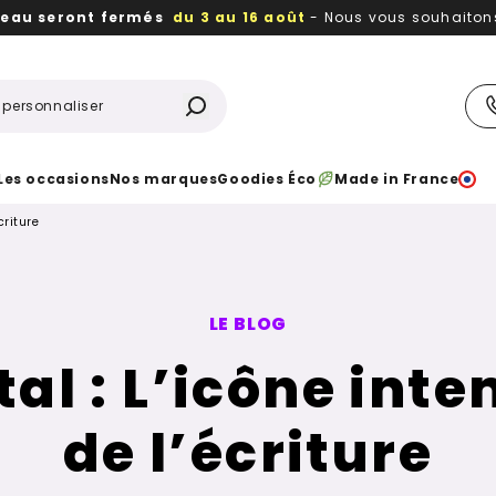
reau seront fermés
du 3 au 16 août
- Nous vous souhaitons 
utiles, durables,
des textiles et objets publicitaires
à votr
Les occasions
Nos marques
Goodies Éco
Made in France
criture
LE BLOG
tal : L’icône int
de l’écriture