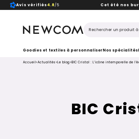
Avis vérifiés
4.8
/5
Cet été nos bu
Beaux, 
Goodies et textiles à personnaliser
Nos spécialités
Accueil
>
Actualités
>
Le blog
>
BIC Cristal : L’icône intemporelle de l’é
BIC Cris