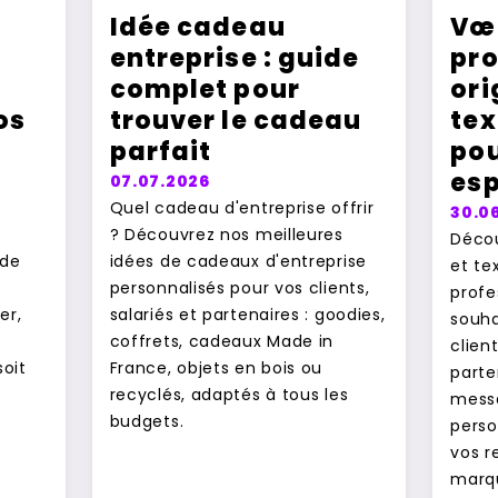
Idée cadeau
Vœ
entreprise : guide
pro
complet pour
ori
os
trouver le cadeau
tex
parfait
pou
esp
07.07.2026
e
Quel cadeau d'entreprise offrir
30.0
? Découvrez nos meilleures
Décou
 de
idées de cadeaux d'entreprise
et te
personnalisés pour vos clients,
profe
er,
salariés et partenaires : goodies,
souha
coffrets, cadeaux Made in
clien
soit
France, objets en bois ou
parte
recyclés, adaptés à tous les
messa
budgets.
perso
vos r
marqu