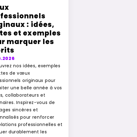
ux
fessionnels
ginaux : idées,
tes et exemples
r marquer les
rits
6.2026
vrez nos idées, exemples
xtes de vœux
ssionnels originaux pour
iter une belle année à vos
ts, collaborateurs et
naires. Inspirez-vous de
ges sincères et
nnalisés pour renforcer
elations professionnelles et
er durablement les