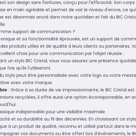
c'est son design sans fioritures, conçu pour l'efficacité. Son corp
ise en main agréable et permet de voir le niveau d'encre, ce qui 
est désormais ancré dans notre quotidien et fait du BIC Crista
le.
l comme support de communication ?
 iconique et sa fonctionnalité éprouvée, est un support de commu
 des produits utiles et de qualité à leurs clients ou partenaires. 
 excellent choix pour une communication par l’objet réussie :
rant un stylo BIC Cristal, vous vous assurez une présence quotidi
ois qu'ils l’utiliseront.
du stylo peut être personnalisée avec votre logo ou votre messag
sitive avec votre marque.
ble
: Grâce à sa durée de vie impressionnante, le BIC Cristal es
ersions recyclées, il offre aussi une option écoresponsable, en 
rd'hui.
lassique indispensable pour une visibilité maximale
cacité et sa durabilité au fil des décennies. En choisissant ce s
que à un produit de qualité, reconnu et utilisé partout dans le 
ompagner vos documents ou être offert lors d’événements, le BIC