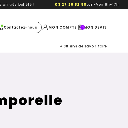
un très bel été !
03 27 28 82 80
Lun-Ven 9h-17h
e image
Contactez-nous
MON COMPTE
MON DEVIS
0
+ 30 ans
de savoir-faire
emporelle