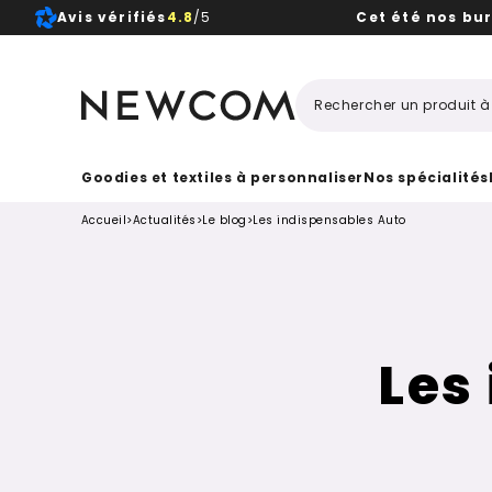
Avis vérifiés
4.8
/5
Cet été nos bu
Beaux, 
Goodies et textiles à personnaliser
Nos spécialités
Accueil
>
Actualités
>
Le blog
>
Les indispensables Auto
Les