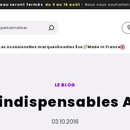
reau seront fermés
du 3 au 16 août
- Nous vous souhaitons 
utiles, durables,
des textiles et objets publicitaires
à votr
Les occasions
Nos marques
Goodies Éco
Made in France
LE BLOG
 indispensables 
03.10.2016