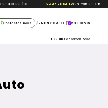
un très bel été !
03 27 28 82 80
Lun-Ven 9h-17h
e image
Contactez-nous
MON COMPTE
MON DEVIS
0
+ 30 ans
de savoir-faire
Auto