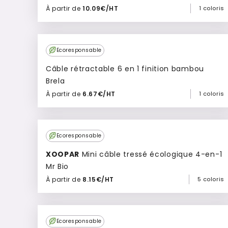
À partir de
10.09€/HT
1 coloris
Ajouter à mon devis
Ecoresponsable
Câble rétractable 6 en 1 finition bambou
Brela
À partir de
6.67€/HT
1 coloris
Ajouter à mon devis
Culte
Ecoresponsable
XOOPAR
Mini câble tressé écologique 4-en-1
Mr Bio
À partir de
8.15€/HT
5 coloris
Ajouter à mon devis
Ecoresponsable