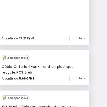
À partir de
17.21€/HT
1 coloris
Ajouter à mon devis
Ecoresponsable
Câble Ontario 6-en-1 rond en plastique
recyclé RCS Breli
À partir de
5.69€/HT
1 coloris
Ajouter à mon devis
Ecoresponsable
XOOPAR
Câble multi-embouts antistress