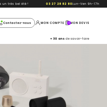
un très bel été !
03 27 28 82 80
Lun-Ven 9h-17h
e image
Contactez-nous
MON COMPTE
MON DEVIS
0
+ 30 ans
de savoir-faire