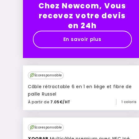
Chez Newcom, Vous
recevez votre devis
en 24h
En savoir plus
Ecoresponsable
Câble rétractable 6 en 1 en liège et fibre de
paille Russel
À partir de
7.05€/HT
1 coloris
Ajouter à mon devis
Ecoresponsable
XOOPAR
Multicâble premium avec NFC Iné