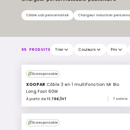
Câble usb personnalisé
Chargeur induction personna
95
PRODUITS
Trier
Couleurs
Prix
Top
Ecoresponsable
Vente
XOOPAR
Câble 3 en 1 multifonction Mr Bio
Long Fast 60W
À partir de
11.78€/HT
7 coloris
Ajouter à mon devis
Culte
Ecoresponsable