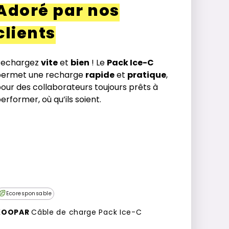
Adoré par nos
clients
Rechargez
vite
et
bien
! Le
Pack Ice-C
permet une recharge
rapide
et
pratique
,
our des collaborateurs toujours prêts à
erformer, où qu’ils soient.
Ecoresponsable
XOOPAR
Câble de charge Pack Ice-C