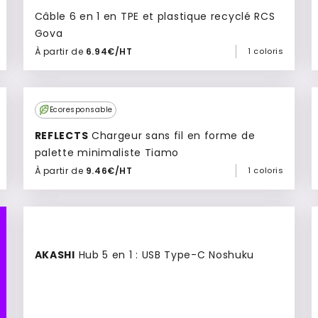
Câble 6 en 1 en TPE et plastique recyclé RCS
Gova
À partir de
6.94€/HT
1 coloris
Ajouter à mon devis
Ecoresponsable
REFLECTS
Chargeur sans fil en forme de
palette minimaliste Tiamo
À partir de
9.46€/HT
1 coloris
Ajouter à mon devis
AKASHI
Hub 5 en 1 : USB Type-C Noshuku