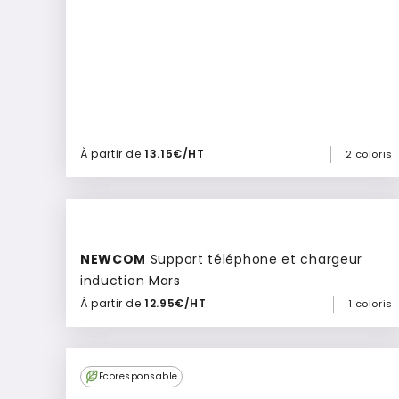
À partir de
13.15€/HT
2 coloris
Ajouter à mon devis
NEWCOM
Support téléphone et chargeur
induction Mars
À partir de
12.95€/HT
1 coloris
Ajouter à mon devis
Ecoresponsable