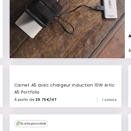
À
Carnet A5 avec chargeur induction 10W Artic
A5 Portfolio
À partir de
39.75€/HT
1 coloris
Ajouter à mon devis
Ecoresponsable