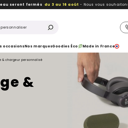
reau seront fermés
du 3 au 16 août
- Nous vous souhaitons 
utiles, durables,
des textiles et objets publicitaires
à votr
s occasions
Nos marques
Goodies Éco
Made in France
e & chargeur personnalisé
rge &