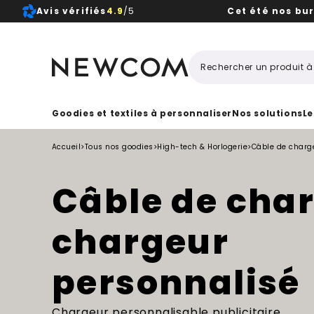
Avis vérifiés
4.9
/5
Cet été nos bu
Beaux, 
Goodies et textiles à personnaliser
Nos solutions
Le
Accueil
>
Tous nos goodies
>
High-tech & Horlogerie
>
Câble de charg
Câble de cha
chargeur
personnalisé
Chargeur personnalisable publicitaire