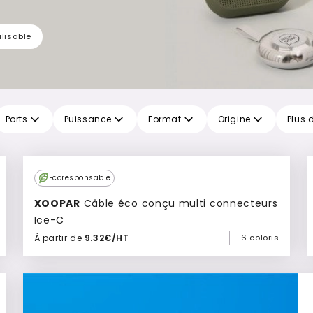
lisable
Ports
Puissance
Format
Origine
Plus d
Culte
Ecoresponsable
XOOPAR
Câble éco conçu multi connecteurs
Ice-C
À partir de
9.32€/HT
6 coloris
Ajouter à mon devis