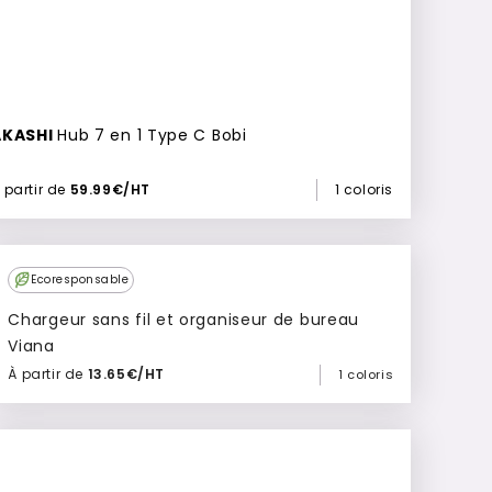
AKASHI
Hub 7 en 1 Type C Bobi
 partir de
59.99€/HT
1 coloris
Ecoresponsable
Chargeur sans fil et organiseur de bureau
Viana
À partir de
13.65€/HT
1 coloris
Ajouter à mon devis