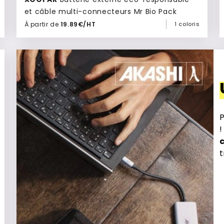
et câble multi-connecteurs Mr Bio Pack
À partir de
19.89€/HT
1 coloris
Ajouter à mon devis
P
!
t