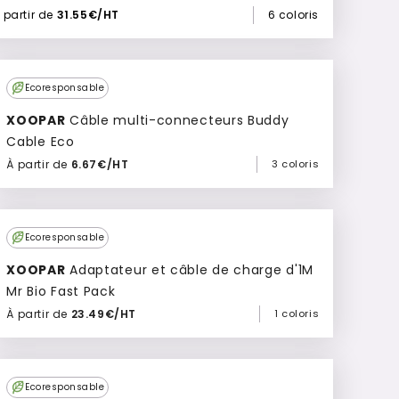
 partir de
31.55€/HT
6 coloris
Ecoresponsable
XOOPAR
Câble multi-connecteurs Buddy
Cable Eco
À partir de
6.67€/HT
3 coloris
Ajouter à mon devis
Ecoresponsable
XOOPAR
Adaptateur et câble de charge d'1M
Mr Bio Fast Pack
À partir de
23.49€/HT
1 coloris
Ajouter à mon devis
Ecoresponsable