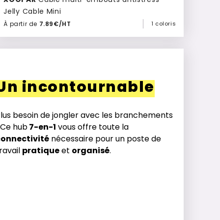
Jelly Cable Mini
À partir de
7.89€/HT
1 coloris
Ajouter à mon devis
Un incontournable
lus besoin de jongler avec les branchements
 Ce hub
7-en-1
vous offre toute la
connectivité
nécessaire pour un poste de
ravail
pratique
et
organisé
.