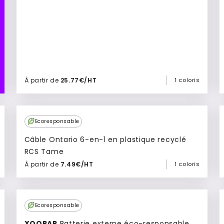
À partir de
25.77€/HT
1 coloris
Ajouter à mon devis
Ecoresponsable
Câble Ontario 6-en-1 en plastique recyclé
RCS Tame
À partir de
7.49€/HT
1 coloris
Ajouter à mon devis
Ecoresponsable
XOOPAR
Batterie externe éco-responsable