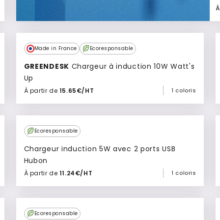
À
Made in France
Ecoresponsable
GREENDESK
Chargeur à induction 10W Watt's
Up
À partir de
15.65€/HT
1 coloris
Ajouter à mon devis
Ecoresponsable
Chargeur induction 5W avec 2 ports USB
Hubon
À partir de
11.24€/HT
1 coloris
Ajouter à mon devis
Ecoresponsable