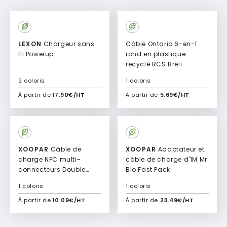
LEXON
Chargeur sans
Câble Ontario 6-en-1
ﬁl Powerup
rond en plastique
recyclé RCS Breli
2 coloris
1 coloris
À partir de
17.90€/HT
À partir de
5.69€/HT
Ajouter à mon devis
Ajouter à mon devis
Culte
XOOPAR
Câble de
XOOPAR
Adaptateur et
charge NFC multi-
câble de charge d'1M Mr
connecteurs Double
Bio Fast Pack
entrée Type-C & USB
1 coloris
1 coloris
Mister Bio Long Smart
À partir de
10.09€/HT
À partir de
23.49€/HT
Ajouter à mon devis
Ajouter à mon devis