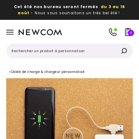
Cet été nos bureau seront fermés
du 3 au 16
août
- Nous vous souhaitons un très bel été !
Beaux, utiles, durables,
des textiles et objets
publicitaires
à votre image
0
<
Câble de charge & chargeur personnalisé