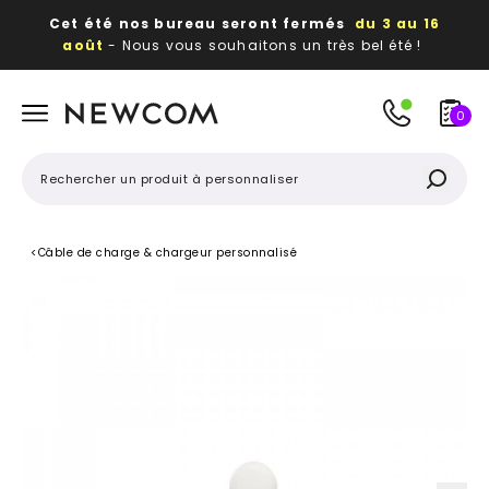
Cet été nos bureau seront fermés
du 3 au 16
août
- Nous vous souhaitons un très bel été !
Beaux, utiles, durables,
des textiles et objets
publicitaires
à votre image
0
<
Câble de charge & chargeur personnalisé