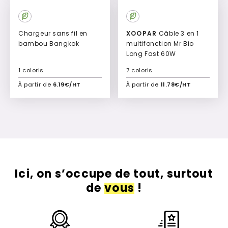
Top
Vente
Chargeur sans fil en
XOOPAR
Câble 3 en 1
bambou Bangkok
multifonction Mr Bio
Long Fast 60W
1 coloris
7 coloris
À partir de
6.19€/HT
À partir de
11.78€/HT
Ajouter à mon devis
Ajouter à mon devis
Ici, on s’occupe de tout, surtout
de
vous
!