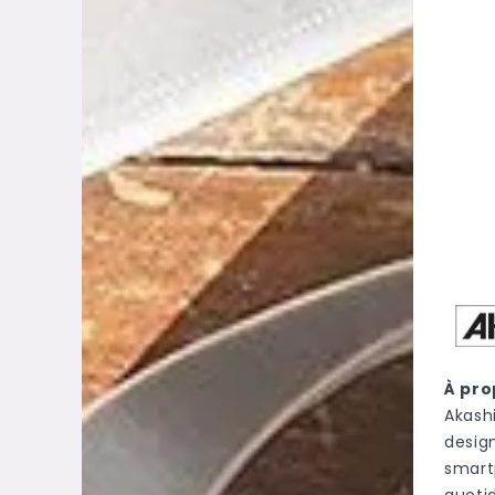
À pro
Akash
desig
smart
quoti