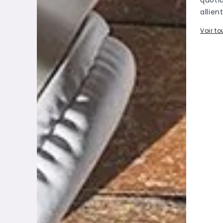
allien
Voir t