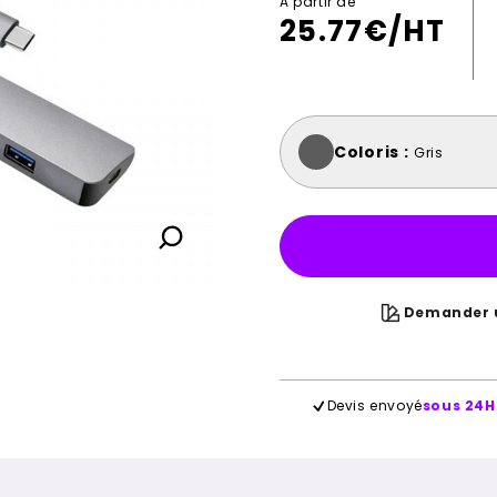
A partir de
25.77
€/HT
Coloris :
Gris
Demander u
Devis envoyé
sous 24H