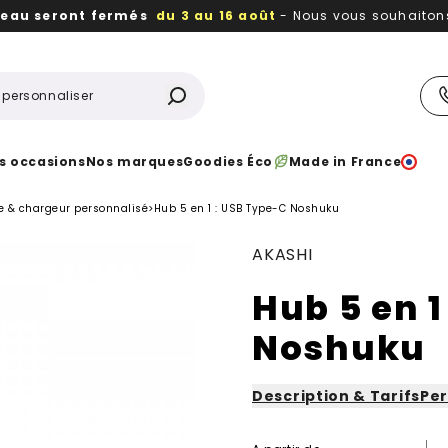
reau seront fermés
du 3 au 16 août
- Nous vous souhaitons 
utiles, durables,
des textiles et objets publicitaires
à votr
s occasions
Nos marques
Goodies Éco
Made in France
e & chargeur personnalisé
>
Hub 5 en 1 : USB Type-C Noshuku
AKASHI
Hub 5 en 1
Noshuku
Description & Tarifs
Per