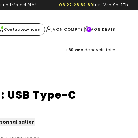
un très bel été !
03 27 28 82 80
Lun-Ven 9h-17h
e image
Contactez-nous
MON COMPTE
MON DEVIS
0
+ 30 ans
de savoir-faire
 : USB Type-C
sonnalisation