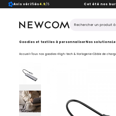
Avis vérifiés
4.9
/5
Cet été nos bu
Beaux, 
Goodies et textiles à personnaliser
Nos solutions
Le
Accueil
>
Tous nos goodies
>
High-tech & Horlogerie
>
Câble de charg