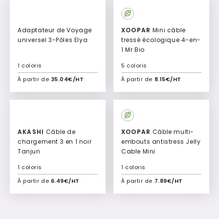
Culte
Adaptateur de Voyage
XOOPAR
Mini câble
universel 3-Pôles Elya
tressé écologique 4-en-
1 Mr Bio
1 coloris
5 coloris
À partir de
35.04€/HT
À partir de
8.15€/HT
Ajouter à mon devis
Ajouter à mon devis
AKASHI
Câble de
XOOPAR
Câble multi-
chargement 3 en 1 noir
embouts antistress Jelly
Tanjun
Cable Mini
1 coloris
1 coloris
À partir de
6.49€/HT
À partir de
7.89€/HT
Ajouter à mon devis
Ajouter à mon devis