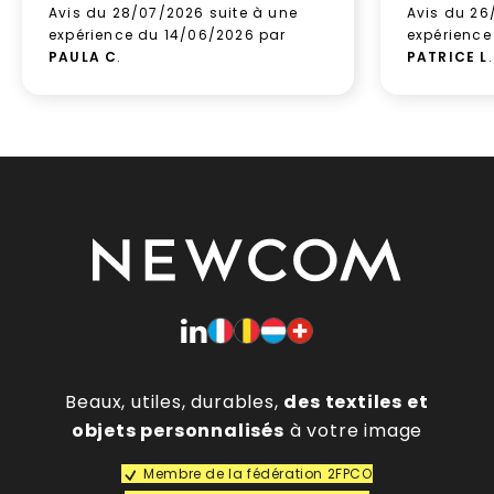
Avis du 28/07/2026 suite à une
Avis du 26
expérience du 14/06/2026 par
expérience
PAULA C
.
PATRICE L
.
Beaux, utiles, durables,
des textiles et
objets personnalisés
à votre image
Membre de la fédération 2FPCO