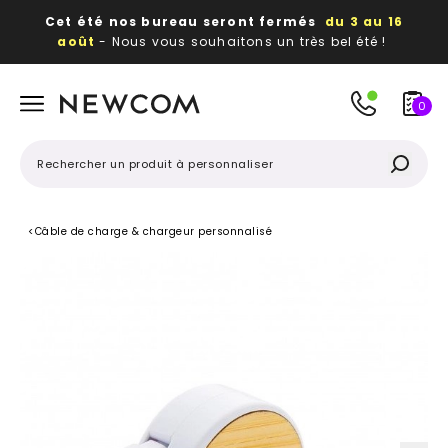
Cet été nos bureau seront fermés
du 3 au 16
août
- Nous vous souhaitons un très bel été !
Beaux, utiles, durables,
des textiles et objets
publicitaires
à votre image
0
<
Câble de charge & chargeur personnalisé