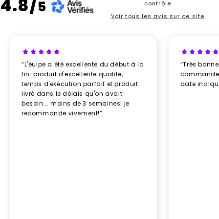
4.8/
5
contrôle
Voir tous les avis sur ce site
“L'éuipe a été excellente du début à la
“Très bonn
fin. produit d'excellente qualité,
commande re
temps d'exécution parfait et produit
date indiq
livré dans le délais qu'on avait
besoin... moins de 3 semaines! je
recommande vivement!”