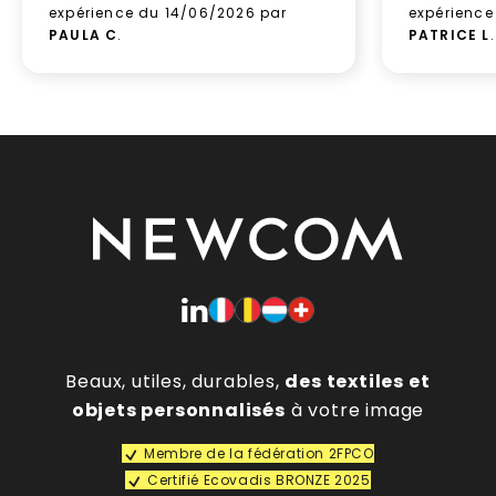
expérience du 14/06/2026 par
expérience
PAULA C
.
PATRICE L
.
Beaux, utiles, durables,
des textiles et
objets personnalisés
à votre image
Membre de la fédération 2FPCO
Certifié Ecovadis BRONZE 2025