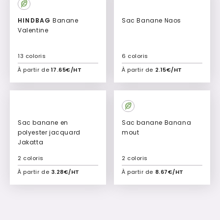
HINDBAG
Banane
Sac Banane Naos
Valentine
13 coloris
6 coloris
À partir de
17.65€/HT
À partir de
2.15€/HT
Ajouter à mon devis
Ajouter à mon devis
Sac banane en
Sac banane Banana
polyester jacquard
mout
Jakatta
2 coloris
2 coloris
À partir de
3.28€/HT
À partir de
8.67€/HT
Ajouter à mon devis
Ajouter à mon devis