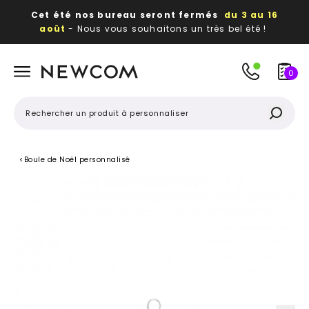
Cet été nos bureau seront fermés
du 3 au 16
août
- Nous vous souhaitons un très bel été !
Beaux, utiles, durables,
des textiles et objets
publicitaires
à votre image
0
<
Boule de Noël personnalisé