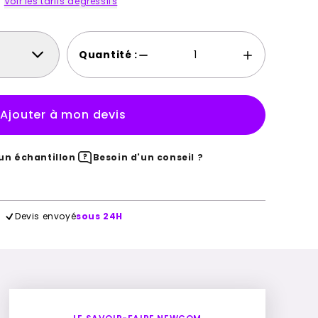
Voir les tarifs dégressifs
Quantité :
Ajouter à mon devis
n échantillon
Besoin d'un conseil ?
Devis envoyé
sous 24H