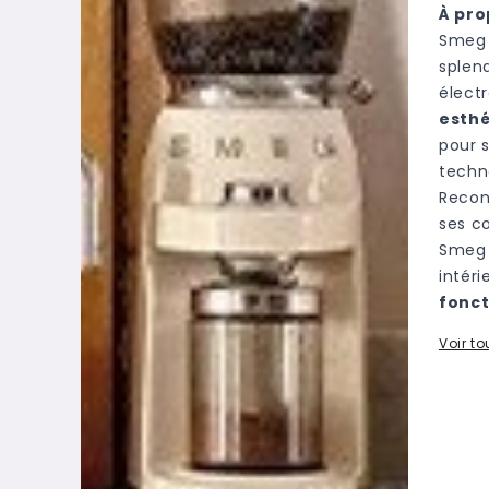
À pro
Smeg 
splen
élect
esth
pour 
techn
Recon
ses c
Smeg 
intéri
fonct
Voir t