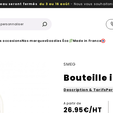
reau seront fermés
du 3 au 16 août
- Nous vous souhaitons 
utiles, durables,
des textiles et objets publicitaires
à votr
s occasions
Nos marques
Goodies Éco
Made in France
SMEG
Bouteille 
Description & Tarifs
Per
A partir de
26.95
€/HT