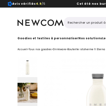
Avis vérifiés
4.9
/5
Cet été nos bu
Beaux, 
Goodies et textiles à personnaliser
Nos solutions
Le
Accueil
>
Tous nos goodies
>
Drinkware
>
Bouteille istoherme 1l Eterna