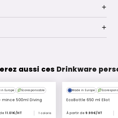
erez aussi ces
Drinkware pers
in Europe
Ecoresponsable
Made in Europe
Ecorespon
 mince 500ml Diving
EcoBottle 650 ml Eliot
 de
11.01€/HT
À partir de
9.99€/HT
1 coloris