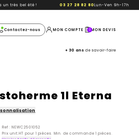
un très bel été !
03 27 28 82 80
Lun-Ven 9h-17h
e image
Contactez-nous
MON COMPTE
MON DEVIS
0
+ 30 ans
de savoir-faire
istoherme 1l Eterna
sonnalisation
Ref : NEWC2501052
Prix unit.HT pour 1 pièces. Min. de commande 1 pièces.