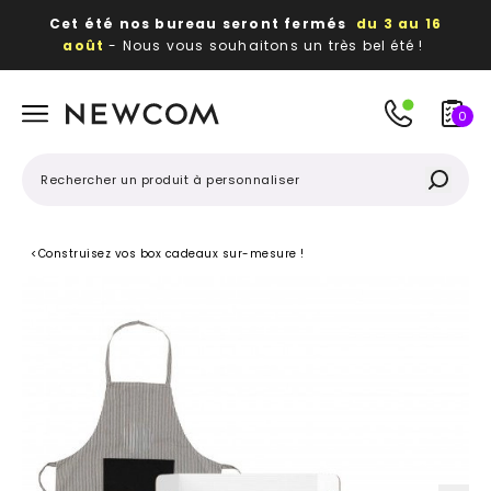
Cet été nos bureau seront fermés
du 3 au 16
août
- Nous vous souhaitons un très bel été !
Beaux, utiles, durables,
des textiles et objets
publicitaires
à votre image
0
<
Construisez vos box cadeaux sur-mesure !