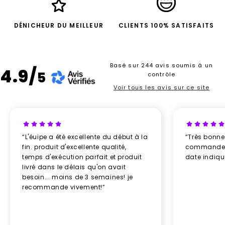
DÉNICHEUR DU MEILLEUR
CLIENTS 100% SATISFAITS
Basé sur 244 avis soumis à un
4.9/
5
contrôle
Voir tous les avis sur ce site
“L'éuipe a été excellente du début à la
“Très bonn
fin. produit d'excellente qualité,
commande re
temps d'exécution parfait et produit
date indiq
livré dans le délais qu'on avait
besoin... moins de 3 semaines! je
recommande vivement!”