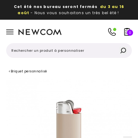
Cet été nos bureau seront fermés
du 3 au 16
août
- Nous vous souhaitons un très bel été !
Beaux, utiles, durables,
des textiles et objets
publicitaires
à votre image
0
<
Briquet personnalisé