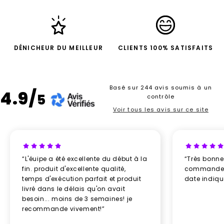
DÉNICHEUR DU MEILLEUR
CLIENTS 100% SATISFAITS
Basé sur 244 avis soumis à un
4.9/
5
contrôle
Voir tous les avis sur ce site
“L'éuipe a été excellente du début à la
“Très bonn
fin. produit d'excellente qualité,
commande re
temps d'exécution parfait et produit
date indiq
livré dans le délais qu'on avait
besoin... moins de 3 semaines! je
recommande vivement!”