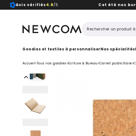
Avis vérifiés
4.8
/5
Cet été nos bu
Beaux, 
Goodies et textiles à personnaliser
Nos spécialités
Accueil
>
Tous nos goodies
>
Ecriture & Bureau
>
Carnet publicitaire
>
C