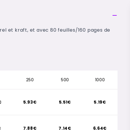
el et kraft, et avec 80 feuilles/160 pages de
250
500
1000
€
5.93€
5.51€
5.19€
€
7.88€
7.14€
6.64€