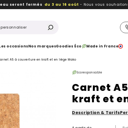
reau seront fermés
du 3 au 16 août
- Nous vous souhaitons 
utiles, durables,
des textiles et objets publicitaires
à votr
Les occasions
Nos marques
Goodies Éco
Made in France
arnet A5 à couverture en kraft et en liège Mako
Ecoresponsable
Carnet A5
kraft et e
Description & Tarifs
Per
A partir de
Re