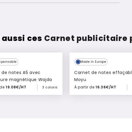
 aussi ces
Carnet publicitaire
sponsable
Made in Europe
 de notes A5 avec
Carnet de notes effaçabl
ture magnétique Wajda
Moyu
 de
19.08€/HT
À partir de
16.36€/HT
3 coloris
Ajouter à mon devis
Ajouter à mon devis