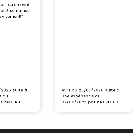
élais qu'on avait
 de 3 semaines!
 vivement!”
/2026 suite à
Avis du 26/07/2026 suite à
e du
une expérience du
ar
PAULA C
.
07/06/2026 par
PATRICE L
.