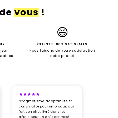
 de
vous
!
EUR
CLIENTS 100% SATISFAITS
jets
Nous faisons de votre satisfaction
durables
notre priorité
“Pragmatisme, adaptabilité et
“Un vrai b
convivialité pour un produit qui
avec New
fait son effet, livré dans les
professio
délais pour un coût optimisé.”
rythme av