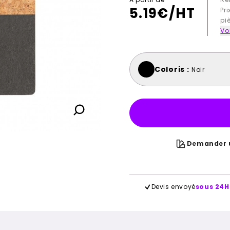
5.19
€/HT
Pr
pi
Voi
Coloris :
Noir
Demander u
Devis envoyé
sous 24H