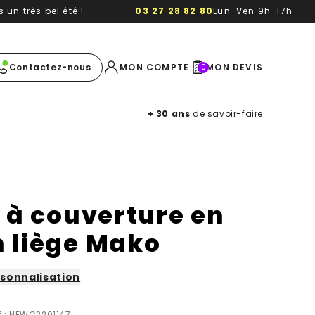
un très bel été !
03 27 28 82 80
Lun-Ven 9h-17h
e image
Contactez-nous
MON COMPTE
MON DEVIS
0
+ 30 ans
de savoir-faire
 à couverture en
n liège Mako
sonnalisation
f : NEWC2201147