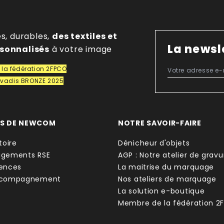
es, durables,
des textiles et
La newsl
rsonnalisés
à votre image
la fédération 2FPCO
covadis BRONZE 2025
OS DE NEWCOM
NOTRE SAVOIR-FAIRE
toire
Dénicheur d'objets
agements RSE
AGP : Notre atelier de gravu
ences
La maitrise du marquage
ccompagnement
Nos ateliers de marquage
La solution e-boutique
Membre de la fédération 2