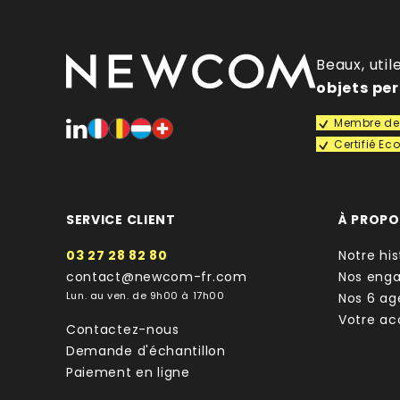
Beaux, util
objets pe
Membre de 
Certifié E
SERVICE CLIENT
À PROP
03 27 28 82 80
Notre his
contact@newcom-fr.com
Nos eng
Lun. au ven. de 9h00 à 17h00
Nos 6 ag
Votre a
Contactez-nous
Demande d'échantillon
Paiement en ligne