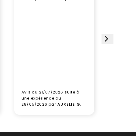
humeur, u
plusieurs
des doud
avec soin
impeccabl
étoiles et
choisi ce 
satisfait
le paquet
gagner d
Aucune hé
prochain
aux équi
leur sérieu
Avis du 21/07/2026 suite à
Avis du 1
une expérience du
une expé
28/05/2026 par
AURELIE G
.
09/06/2