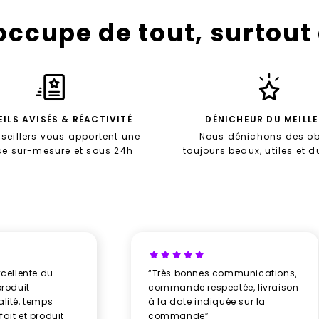
’occupe de tout, surtout
ILS AVISÉS & RÉACTIVITÉ
DÉNICHEUR DU MEILL
seillers vous apportent une
Nous dénichons des ob
se sur-mesure et sous 24h
toujours beaux, utiles et 
xcellente du
“Très bonnes communications,
produit
commande respectée, livraison
alité, temps
à la date indiquée sur la
ait et produit
commande”