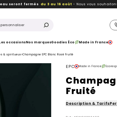
reau seront fermés
du 3 au 16 août
- Nous vous souhaitons 
utiles, durables,
des textiles et objets publicitaires
à votr
Les occasions
Nos marques
Goodies Éco
Made in France
s & spiritueux
>
Champagne EPC Blanc Rosé Fruité
EPC
Made in France
Ecores
Champagn
Fruité
Description & Tarifs
Per