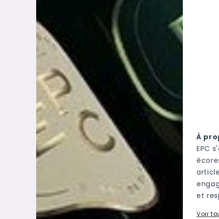
À pro
EPC s
écore
artic
engage
et re
Voir t