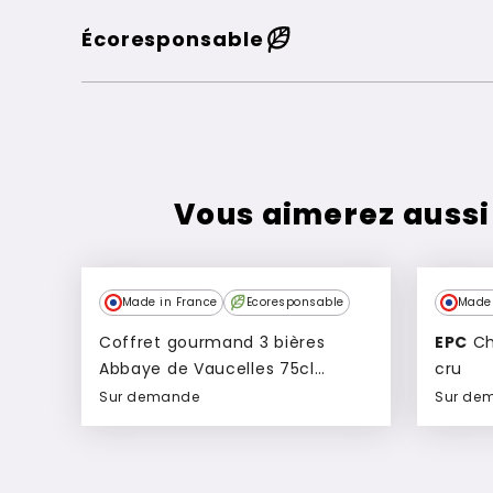
Écoresponsable
Vous aimerez aussi
Made in France
Ecoresponsable
Made 
Coffret gourmand 3 bières
EPC
Champagne EPC Premier
Abbaye de Vaucelles 75cl
cru
personnalisable Biera
Sur demande
Sur de
Ajouter à mon devis