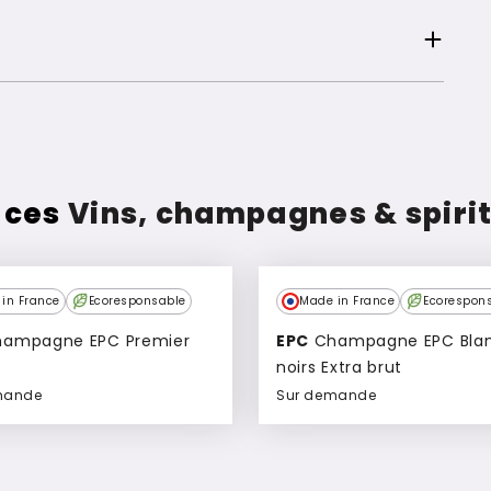
 ces
Vins, champagnes & spiri
in France
Ecoresponsable
Made in France
Ecorespon
EPC
Champagne EPC Blanc de
noirs Extra brut
mande
Sur demande
Ajouter à mon devis
Ajouter à mon devis