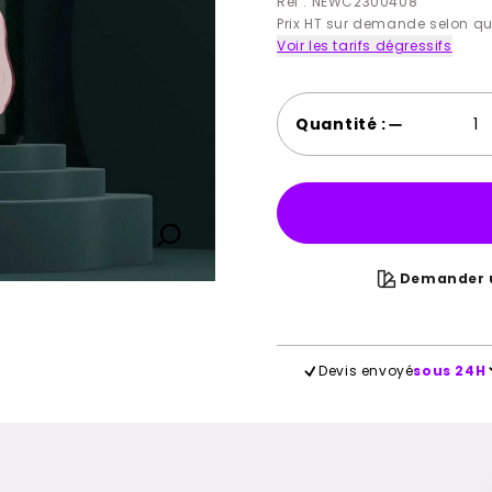
Ref : NEWC2300408
Prix HT sur demande selon qu
Voir les tarifs dégressifs
Quantité :
Demander u
Devis envoyé
sous 24H