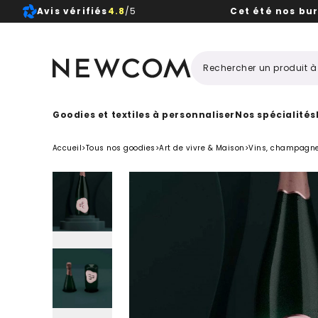
Avis vérifiés
4.8
/5
Cet été nos bu
Beaux, 
Goodies et textiles à personnaliser
Nos spécialités
Accueil
>
Tous nos goodies
>
Art de vivre & Maison
>
Vins, champagne