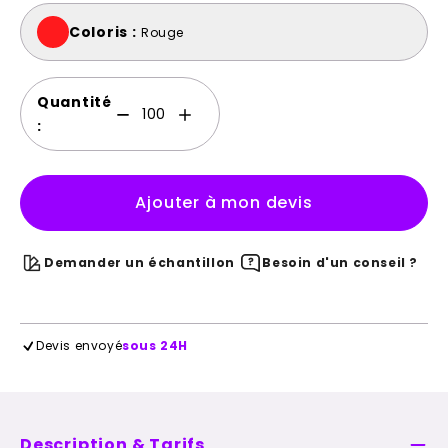
Coloris :
Rouge
Quantité
:
Ajouter à mon devis
Demander un échantillon
Besoin d'un conseil ?
Devis envoyé
sous 24H
Description & Tarifs