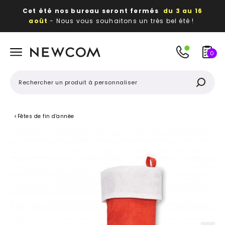
Cet été nos bureau seront fermés
du 3 au 16
août
- Nous vous souhaitons un très bel été !
Beaux, utiles, durables,
des textiles et objets
publicitaires
à votre image
0
<
Fêtes de fin d'année