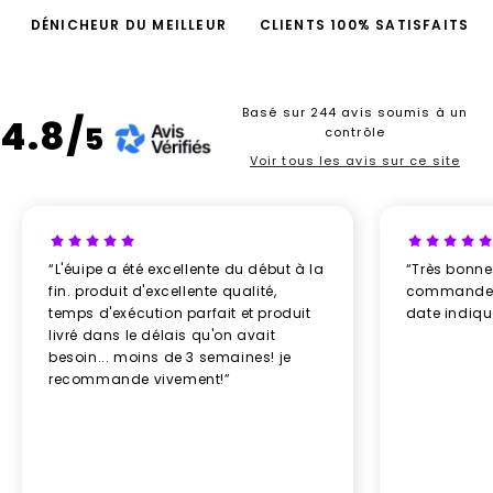
DÉNICHEUR DU MEILLEUR
CLIENTS 100% SATISFAITS
Basé sur 244 avis soumis à un
4.8/
5
contrôle
Voir tous les avis sur ce site
“L'éuipe a été excellente du début à la
“Très bonn
fin. produit d'excellente qualité,
commande re
temps d'exécution parfait et produit
date indiq
livré dans le délais qu'on avait
besoin... moins de 3 semaines! je
recommande vivement!”