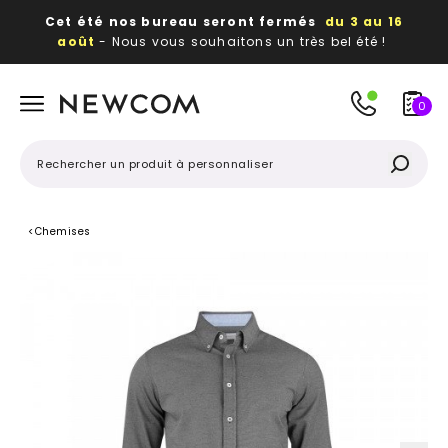
Cet été nos bureau seront fermés
du 3 au 16
août
- Nous vous souhaitons un très bel été !
Beaux, utiles, durables,
des textiles et objets
publicitaires
à votre image
0
<
Chemises