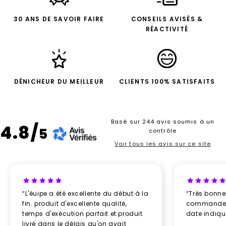
30 ANS DE SAVOIR FAIRE
CONSEILS AVISÉS &
RÉACTIVITÉ
DÉNICHEUR DU MEILLEUR
CLIENTS 100% SATISFAITS
Basé sur 244 avis soumis à un
4.8/
5
contrôle
Voir tous les avis sur ce site
“L'éuipe a été excellente du début à la
“Très bonn
fin. produit d'excellente qualité,
commande re
temps d'exécution parfait et produit
date indiq
livré dans le délais qu'on avait