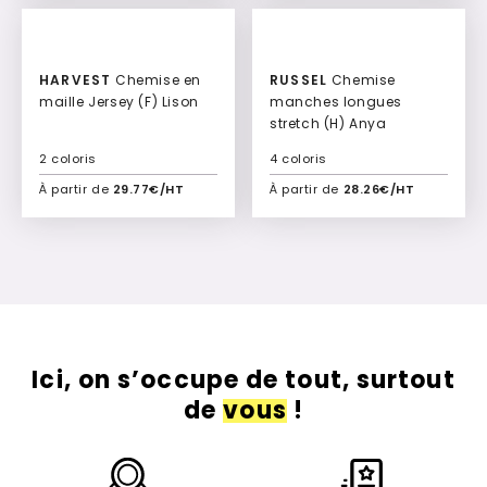
HARVEST
Chemise en
RUSSEL
Chemise
maille Jersey (F) Lison
manches longues
stretch (H) Anya
2 coloris
4 coloris
À partir de
29.77€/HT
À partir de
28.26€/HT
Ajouter à mon devis
Ajouter à mon devis
Ici, on s’occupe de tout, surtout
de
vous
!