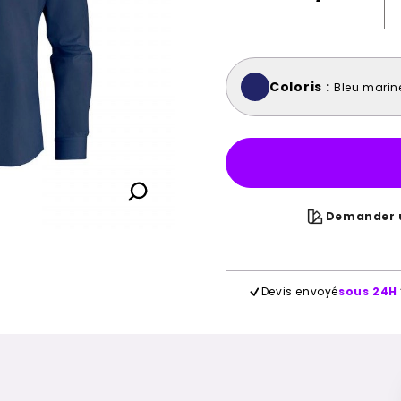
Coloris :
Bleu marin
Demander u
Devis envoyé
sous 24H