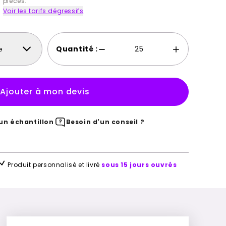
pièces.
Voir les tarifs dégressifs
Quantité :
e
Ajouter à mon devis
n échantillon
Besoin d'un conseil ?
Produit personnalisé et livré
sous 15 jours ouvrés