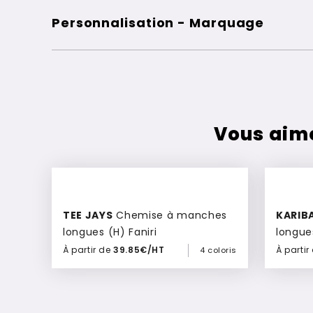
Personnalisation - Marquage
Vous aim
TEE JAYS
Chemise à manches
KARIB
longues (H) Faniri
longue
Kylian
À partir de
39.85€/HT
À partir
4 coloris
Ajouter à mon devis