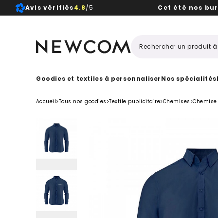
Avis vérifiés
4.8
/5
Cet été nos bu
Beaux, 
Goodies et textiles à personnaliser
Nos spécialités
Accueil
>
Tous nos goodies
>
Textile publicitaire
>
Chemises
>
Chemise