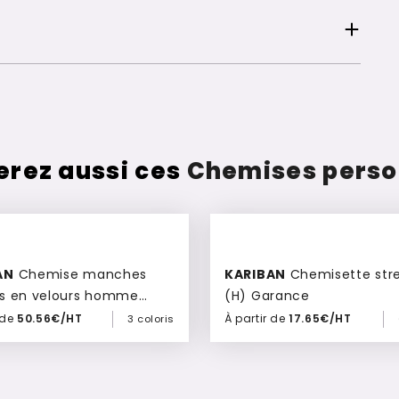
erez aussi ces
Chemises perso
AN
Chemise manches
KARIBAN
Chemisette stretch
s en velours homme
(H) Garance
 de
50.56€/HT
À partir de
17.65€/HT
3 coloris
Ajouter à mon devis
Ajouter à mon devis