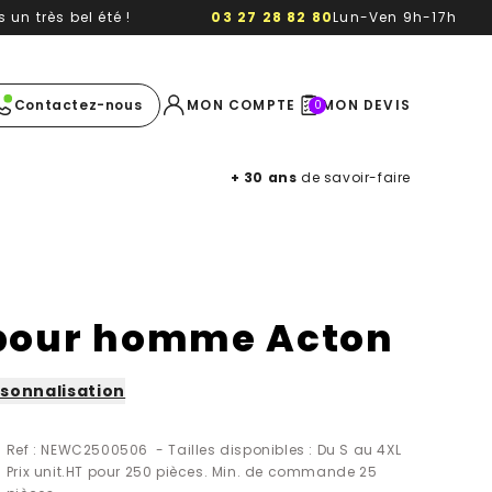
un très bel été !
03 27 28 82 80
Lun-Ven 9h-17h
e image
Contactez-nous
MON COMPTE
MON DEVIS
0
+ 30 ans
de savoir-faire
pour homme Acton
sonnalisation
Ref : NEWC2500506 - Tailles disponibles : Du S au 4XL
Prix unit.HT pour 250 pièces. Min. de commande 25