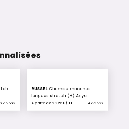
nnalisées
RUSSEL
Chemise manches
longues stretch (H) Anya
À partir de
28.26€/HT
6 coloris
4 coloris
Ajouter à mon devis