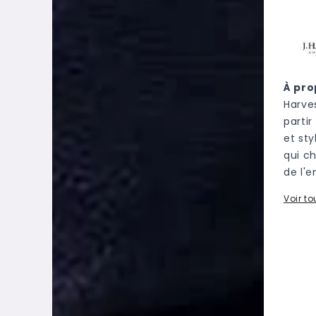
À pro
Harve
partir
et st
qui c
de l'
Voir t