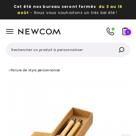
Cet été nos bureau seront fermés
du 3 au 16
août
- Nous vous souhaitons un très bel été !
Beaux, utiles, durables,
des textiles et objets
publicitaires
à votre image
0
<
Parure de stylo personnalisé