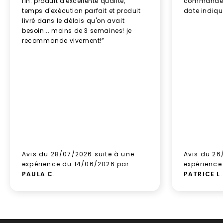
fin. produit d'excellente qualité,
commande re
temps d'exécution parfait et produit
date indiq
livré dans le délais qu'on avait
besoin... moins de 3 semaines! je
recommande vivement!”
Avis du 28/07/2026 suite à une
Avis du 26
expérience du 14/06/2026 par
expérience
PAULA C
.
PATRICE L
.