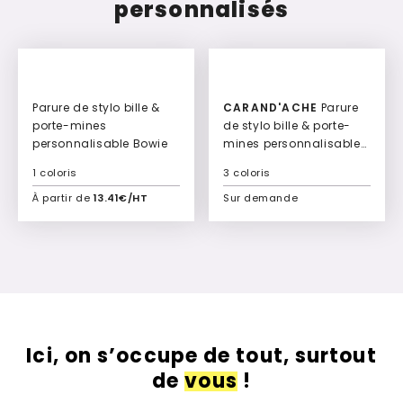
personnalisés
Parure de stylo bille &
CARAND'ACHE
Parure
porte-mines
de stylo bille & porte-
personnalisable Bowie
mines personnalisable
Stela Stela
1 coloris
3 coloris
À partir de
13.41€/HT
Sur demande
Ajouter à mon devis
Ajouter à mon devis
Ici, on s’occupe de tout, surtout
de
vous
!