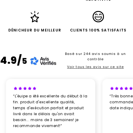
DÉNICHEUR DU MEILLEUR
CLIENTS 100% SATISFAITS
Basé sur 244 avis soumis à un
4.9/
5
contrôle
Voir tous les avis sur ce site
“L'éuipe a été excellente du début à la
“Très bonn
fin. produit d'excellente qualité,
commande re
temps d'exécution parfait et produit
date indiq
livré dans le délais qu'on avait
besoin... moins de 3 semaines! je
recommande vivement!”