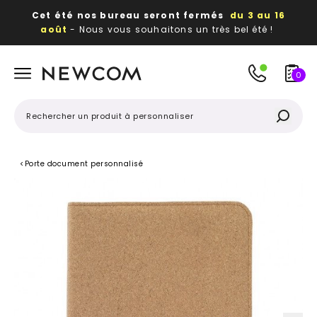
Cet été nos bureau seront fermés
du 3 au 16
août
- Nous vous souhaitons un très bel été !
Beaux, utiles, durables,
des textiles et objets
publicitaires
à votre image
0
<
Porte document personnalisé