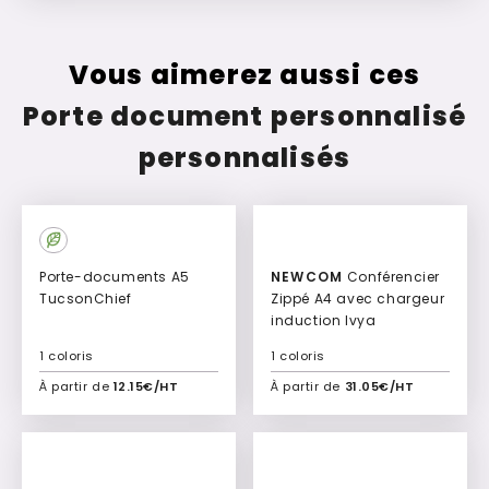
Vous aimerez aussi ces
Porte document personnalisé
personnalisés
Porte-documents A5
NEWCOM
Conférencier
TucsonChief
Zippé A4 avec chargeur
induction Ivya
1 coloris
1 coloris
À partir de
12.15€/HT
À partir de
31.05€/HT
Ajouter à mon devis
Ajouter à mon devis