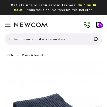
Cet été nos bureau seront fermés
du 3 au 16
août
- Nous vous souhaitons un très bel été !
Beaux, utiles, durables,
des textiles et objets
publicitaires
à votre image
0
<
Echarpes, Gants & Bonnets