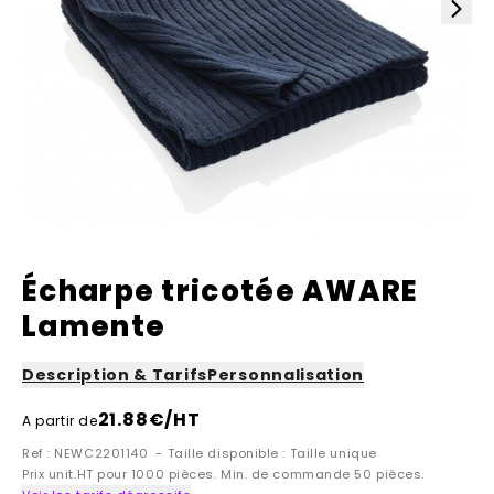
Écharpe tricotée AWARE
Lamente
Description & Tarifs
Personnalisation
21.88
€/HT
A partir de
Ref : NEWC2201140 - Taille disponible : Taille unique
Prix unit.HT pour 1000 pièces. Min. de commande 50 pièces.