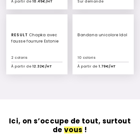
À partir de
10.45€/HT
Sur demande
Ajouter à mon devis
Ajouter à mon devis
RESULT
Chapka avec
Bandana unicolore Idol
fausse fourrure Estonie
2 coloris
10 coloris
À partir de
12.32€/HT
À partir de
1.79€/HT
Ajouter à mon devis
Ajouter à mon devis
Ici, on s’occupe de tout, surtout
de
vous
!