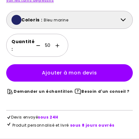
Voir les tarifs dégressifs
Coloris :
Bleu marine
Quantité
:
Ajouter à mon devis
Demander un échantillon
Besoin d'un conseil ?
Devis envoyé
sous 24H
Produit personnalisé et livré
sous 8 jours ouvrés