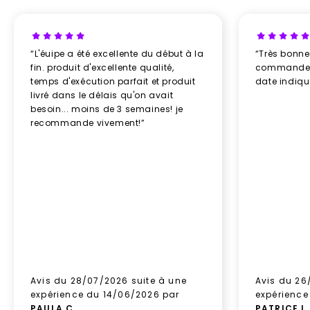
“L'éuipe a été excellente du début à la
“Très bonn
fin. produit d'excellente qualité,
commande re
temps d'exécution parfait et produit
date indiq
livré dans le délais qu'on avait
besoin... moins de 3 semaines! je
recommande vivement!”
Avis du 28/07/2026 suite à une
Avis du 26
expérience du 14/06/2026 par
expérience
PAULA C
.
PATRICE L
.