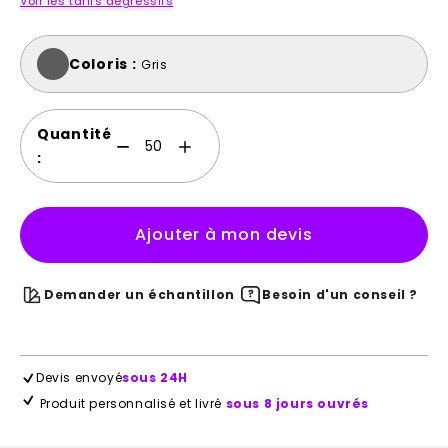
Voir les tarifs dégressifs
Coloris :
Gris
Quantité
:
Ajouter à mon devis
Demander un échantillon
Besoin d'un conseil ?
Devis envoyé
sous 24H
Produit personnalisé et livré
sous 8 jours ouvrés