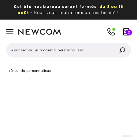
Cet été nos bureau seront fermés
du 3 au 16
août
- Nous vous souhaitons un très bel été !
Beaux, utiles, durables,
des textiles et objets
publicitaires
à votre image
0
<
Enceinte personnalisée