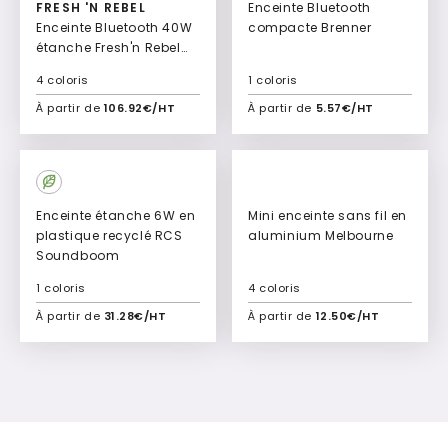
FRESH 'N REBEL
Enceinte Bluetooth
Enceinte Bluetooth 40W
compacte Brenner
étanche Fresh'n Rebel
Rockbox L3
4 coloris
1 coloris
À partir de
106.92€/HT
À partir de
5.57€/HT
Ajouter à mon devis
Ajouter à mon devis
Enceinte étanche 6W en
Mini enceinte sans fil en
plastique recyclé RCS
aluminium Melbourne
Soundboom
1 coloris
4 coloris
À partir de
31.28€/HT
À partir de
12.50€/HT
Ajouter à mon devis
Ajouter à mon devis