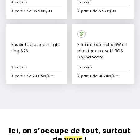
4 coloris
1 coloris
À partir de
35.98€/HT
À partir de
5.57€/HT
Ajouter à mon devis
Ajouter à mon devis
Enceinte bluetooth light
Enceinte étanche 6W en
ring S26
plastique recyclé RCS
Soundboom
3 coloris
1 coloris
À partir de
23.05€/HT
À partir de
31.28€/HT
Ajouter à mon devis
Ajouter à mon devis
Ici, on s’occupe de tout, surtout
de
vous
!