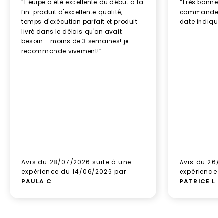
“L'éuipe a été excellente du début à la
“Très bonn
fin. produit d'excellente qualité,
commande re
temps d'exécution parfait et produit
date indiq
livré dans le délais qu'on avait
besoin... moins de 3 semaines! je
recommande vivement!”
Avis du 28/07/2026 suite à une
Avis du 26
expérience du 14/06/2026 par
expérience
PAULA C
.
PATRICE L
.