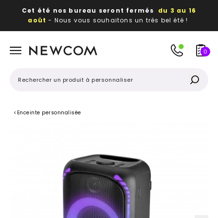
Cet été nos bureau seront fermés
du 3 au 16
août
- Nous vous souhaitons un très bel été !
Beaux, utiles, durables,
des textiles et objets
publicitaires
à votre image
0
<
Enceinte personnalisée