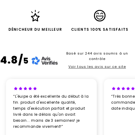
DÉNICHEUR DU MEILLEUR
CLIENTS 100% SATISFAITS
Basé sur 244 avis soumis à un
4.8/
5
contrôle
Voir tous les avis sur ce site
“L'éuipe a été excellente du début à la
“Très bonn
fin. produit d'excellente qualité,
commande re
temps d'exécution parfait et produit
date indiq
livré dans le délais qu'on avait
besoin... moins de 3 semaines! je
recommande vivement!”