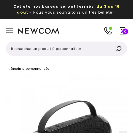
Cet été nos bureau seront fermés
du 3 au 16
août
- Nous vous souhaitons un très bel été !
Beaux, utiles, durables,
des textiles et objets
publicitaires
à votre image
0
<
Enceinte personnalisée