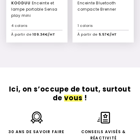
KOODUU
Enceinte et
Enceinte Bluetooth
lampe portable Sensa
compacte Brenner
play mini
4 coloris
1 coloris
À partir de
109.34€/HT
À partir de
5.57€/HT
Ajouter à mon devis
Ajouter à mon devis
Ici, on s’occupe de tout, surtout
de
vous
!
30 ANS DE SAVOIR FAIRE
CONSEILS AVISÉS &
RÉACTIVITÉ