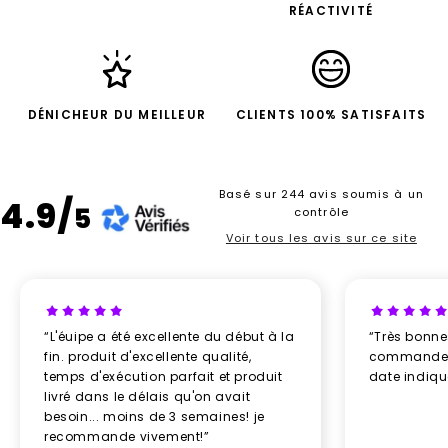
RÉACTIVITÉ
DÉNICHEUR DU MEILLEUR
CLIENTS 100% SATISFAITS
Basé sur 244 avis soumis à un
4.9/
5
contrôle
Voir tous les avis sur ce site
“L'éuipe a été excellente du début à la
“Très bonn
fin. produit d'excellente qualité,
commande re
temps d'exécution parfait et produit
date indiq
livré dans le délais qu'on avait
besoin... moins de 3 semaines! je
recommande vivement!”