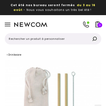
Cet été nos bureau seront fermés
du 3 au 16
août
- Nous vous souhaitons un très bel été !
Beaux, utiles, durables,
des textiles et objets
publicitaires
à votre image
0
<
Drinkware