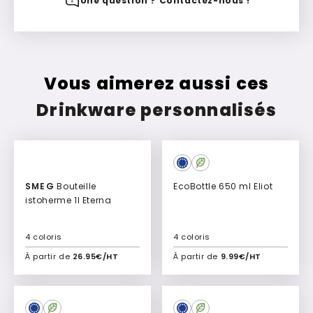
Une question ? Contactez-nous !
Vous aimerez aussi ces
Drinkware personnalisés
SMEG
Bouteille
EcoBottle 650 ml Eliot
istoherme 1l Eterna
4 coloris
4 coloris
À partir de
26.95€/HT
À partir de
9.99€/HT
Ajouter à mon devis
Ajouter à mon devis