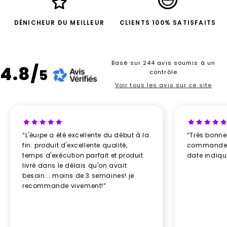
DÉNICHEUR DU MEILLEUR
CLIENTS 100% SATISFAITS
Basé sur 244 avis soumis à un
4.8/
5
contrôle
Voir tous les avis sur ce site
“L'éuipe a été excellente du début à la
“Très bonn
fin. produit d'excellente qualité,
commande re
temps d'exécution parfait et produit
date indiq
livré dans le délais qu'on avait
besoin... moins de 3 semaines! je
recommande vivement!”