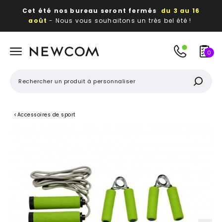
Cet été nos bureau seront fermés
du 3 au 16
août
- Nous vous souhaitons un très bel été !
Beaux, utiles, durables,
des textiles et objets
publicitaires
à votre image
0
<
Accessoires de sport