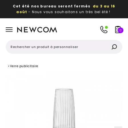
Cet été nos bureau seront fermés
du 3 au 16
août
- Nous vous souhaitons un très bel été !
Beaux, utiles, durables,
des textiles et objets
publicitaires
à votre image
0
<
Verre publicitaire