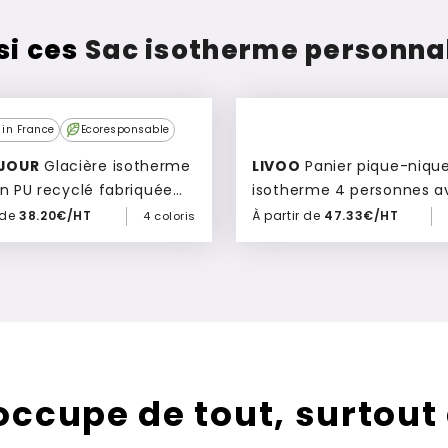
si ces
Sac isotherme personnal
in France
Ecoresponsable
JOUR
Glacière isotherme
LIVOO
Panier pique-nique
en PU recyclé fabriquée
isotherme 4 personnes a
nce Skoran
accessoires Nélio
 de
38.20€/HT
À partir de
47.33€/HT
4 coloris
Ajouter à mon devis
Ajouter à mon devis
’occupe de tout, surtout