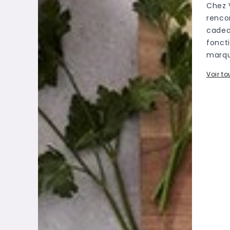
Chez 
rencon
cadeau
fonct
marqu
Voir t