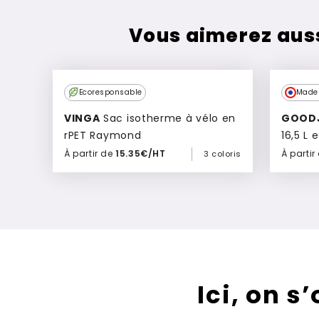
Vous aimerez aus
Ecoresponsable
Made 
VINGA
Sac isotherme à vélo en
GOOD
rPET Raymond
16,5 L 
en Fra
À partir de
15.35€/HT
À partir
3 coloris
Ajouter à mon devis
Ici, on s