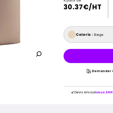
A partir de
30.37
€/HT
Coloris :
Beige
Demander u
Devis envoyé
sous 24H