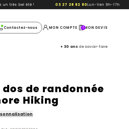
un très bel été !
03 27 28 82 80
Lun-Ven 9h-17h
e image
Contactez-nous
MON COMPTE
MON DEVIS
0
+ 30 ans
de savoir-faire
à dos de randonnée
more Hiking
sonnalisation