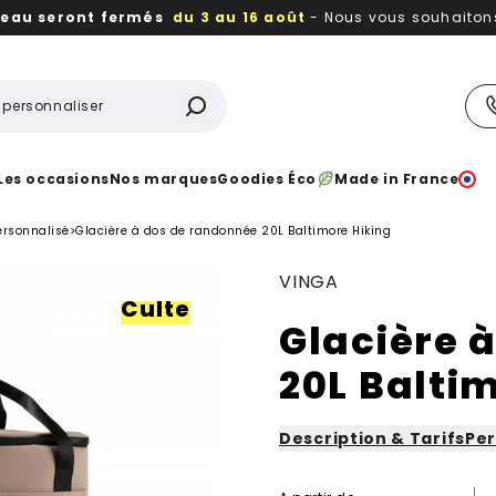
reau seront fermés
du 3 au 16 août
- Nous vous souhaitons 
utiles, durables,
des textiles et objets publicitaires
à votr
Les occasions
Nos marques
Goodies Éco
Made in France
ersonnalisé
>
Glacière à dos de randonnée 20L Baltimore Hiking
VINGA
Culte
Glacière 
20L Balti
Description & Tarifs
Per