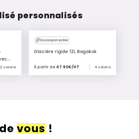
isé personnalisés
New
Ecoresponsable
Glacière rigide 12L Bagakok
vec
À partir de
47.90€/HT
2 coloris
4 coloris
Ajouter à mon devis
 de
vous
!