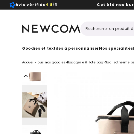
Avis vérifiés
4.8
/5
Cet été nos bu
Beaux, 
Goodies et textiles à personnaliser
Nos spécialités
Accueil
>
Tous nos goodies
>
Bagagerie & Tote bag
>
Sac isotherme p