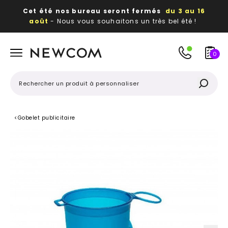
Cet été nos bureau seront fermés
du 3 au 16
août
- Nous vous souhaitons un très bel été !
Beaux, utiles, durables,
des textiles et objets
publicitaires
à votre image
0
<
Gobelet publicitaire