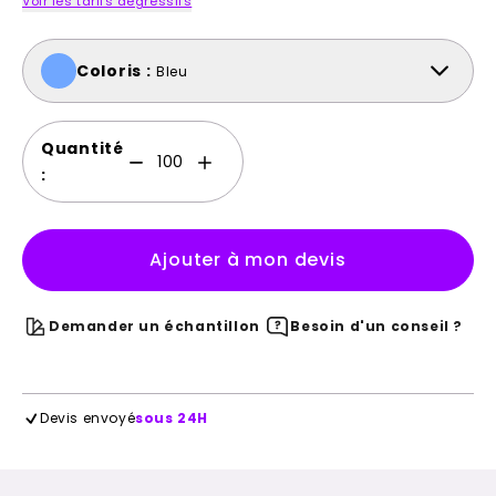
Voir les tarifs dégressifs
Coloris :
Bleu
Quantité
:
Ajouter à mon devis
Demander un échantillon
Besoin d'un conseil ?
Devis envoyé
sous 24H