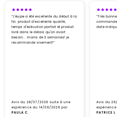
“L'éuipe a été excellente du début à la
“Très bonn
fin. produit d'excellente qualité,
commande re
temps d'exécution parfait et produit
date indiq
livré dans le délais qu'on avait
besoin... moins de 3 semaines! je
recommande vivement!”
Avis du 28/07/2026 suite à une
Avis du 26
expérience du 14/06/2026 par
expérience
PAULA C
.
PATRICE L
.