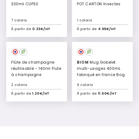
300ml CUP30
POT CARTON Insectes
7 coloris
1 coloris
À partir de
0.33€/HT
À partir de
4.99€/HT
Ajouter à mon devis
Ajouter à mon devis
Culte
Flûte de champagne
BIOM
Mug Gobelet
réutilisable - 140ml Flute
multi-usages 400mL
à champagne
fabriqué en france Bog
2 coloris
9 coloris
À partir de
1.20€/HT
À partir de
11.50€/HT
Ajouter à mon devis
Ajouter à mon devis