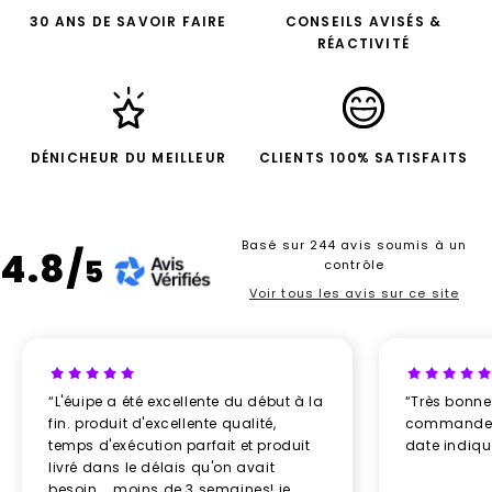
30 ANS DE SAVOIR FAIRE
CONSEILS AVISÉS &
RÉACTIVITÉ
DÉNICHEUR DU MEILLEUR
CLIENTS 100% SATISFAITS
Basé sur 244 avis soumis à un
4.8/
5
contrôle
Voir tous les avis sur ce site
“L'éuipe a été excellente du début à la
“Très bonn
fin. produit d'excellente qualité,
commande re
temps d'exécution parfait et produit
date indiq
livré dans le délais qu'on avait
besoin... moins de 3 semaines! je