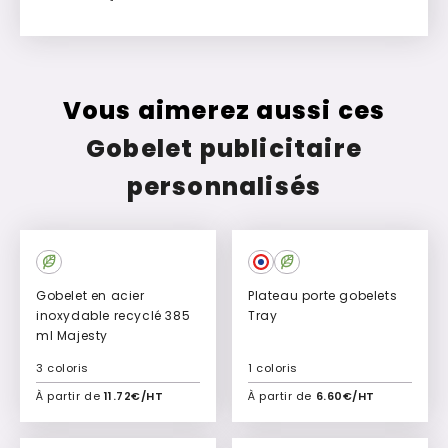
Vous aimerez aussi ces
Gobelet publicitaire
personnalisés
Gobelet en acier
Plateau porte gobelets
inoxydable recyclé 385
Tray
ml Majesty
3 coloris
1 coloris
À partir de
11.72€/HT
À partir de
6.60€/HT
Ajouter à mon devis
Ajouter à mon devis