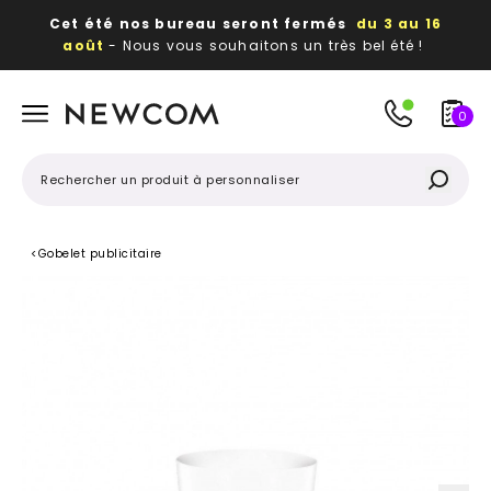
Cet été nos bureau seront fermés
du 3 au 16
août
- Nous vous souhaitons un très bel été !
Beaux, utiles, durables,
des textiles et objets
publicitaires
à votre image
0
<
Gobelet publicitaire