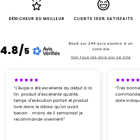
DÉNICHEUR DU MEILLEUR
CLIENTS 100% SATISFAITS
Basé sur 244 avis soumis à un
4.8/
5
contrôle
Voir tous les avis sur ce site
“L'éuipe a été excellente du début à la
“Très bonn
fin. produit d'excellente qualité,
commande re
temps d'exécution parfait et produit
date indiq
livré dans le délais qu'on avait
besoin... moins de 3 semaines! je
recommande vivement!”