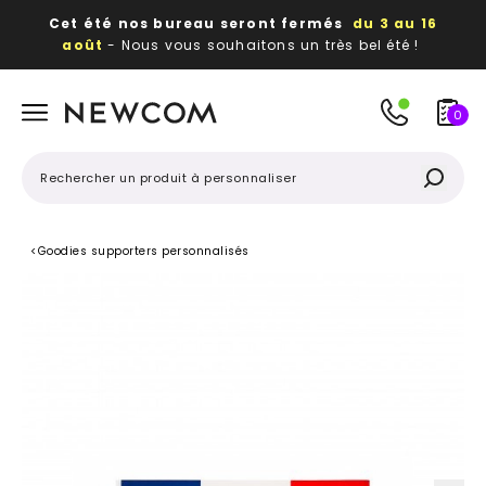
Cet été nos bureau seront fermés
du 3 au 16
août
- Nous vous souhaitons un très bel été !
Beaux, utiles, durables,
des textiles et objets
publicitaires
à votre image
0
<
Goodies supporters personnalisés