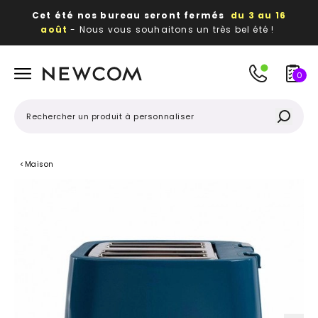
Cet été nos bureau seront fermés
du 3 au 16
août
- Nous vous souhaitons un très bel été !
Beaux, utiles, durables,
des textiles et objets
publicitaires
à votre image
0
<
Maison