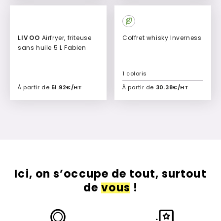
LIVOO
Airfryer, friteuse
Coffret whisky Inverness
sans huile 5 L Fabien
1 coloris
À partir de
51.92€/HT
À partir de
30.38€/HT
Ajouter à mon devis
Ajouter à mon devis
Ici, on s’occupe de tout, surtout
de
vous
!