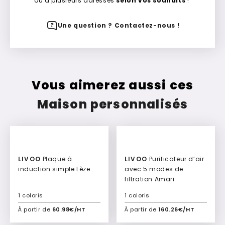
ou à plusieurs adresses
selon vos souhaits
!
Une question ? Contactez-nous !
Vous aimerez aussi ces
Maison personnalisés
LIVOO
Plaque à
LIVOO
Purificateur d’air
induction simple Lèze
avec 5 modes de
filtration Amari
1 coloris
1 coloris
À partir de
60.98€/HT
À partir de
160.26€/HT
Ajouter à mon devis
Ajouter à mon devis