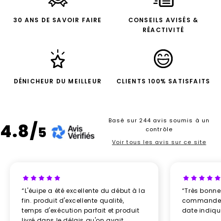
30 ANS DE SAVOIR FAIRE
CONSEILS AVISÉS &
RÉACTIVITÉ
DÉNICHEUR DU MEILLEUR
CLIENTS 100% SATISFAITS
Basé sur 244 avis soumis à un
4.8/
5
contrôle
Voir tous les avis sur ce site
“L'éuipe a été excellente du début à la
“Très bonn
fin. produit d'excellente qualité,
commande re
temps d'exécution parfait et produit
date indiq
livré dans le délais qu'on avait