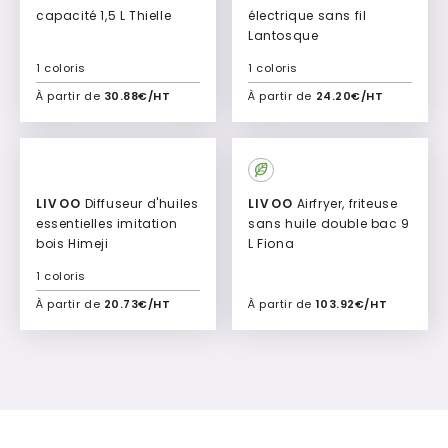
capacité 1,5 L Thielle
électrique sans fil
Lantosque
1 coloris
1 coloris
À partir de
30.88€/HT
À partir de
24.20€/HT
Ajouter à mon devis
Ajouter à mon devis
LIVOO
Diffuseur d'huiles
LIVOO
Airfryer, friteuse
essentielles imitation
sans huile double bac 9
bois Himeji
L Fiona
1 coloris
À partir de
20.73€/HT
À partir de
103.92€/HT
Ajouter à mon devis
Ajouter à mon devis