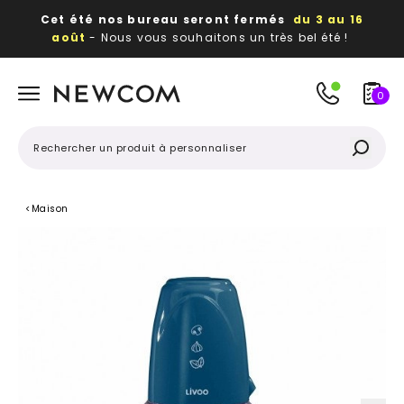
Cet été nos bureau seront fermés
du 3 au 16
août
- Nous vous souhaitons un très bel été !
Beaux, utiles, durables,
des textiles et objets
publicitaires
à votre image
0
<
Maison