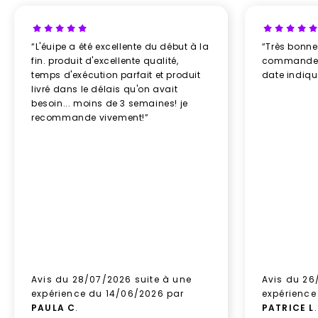
“L'éuipe a été excellente du début à la
“Très bonn
fin. produit d'excellente qualité,
commande re
temps d'exécution parfait et produit
date indiq
livré dans le délais qu'on avait
besoin... moins de 3 semaines! je
recommande vivement!”
Avis du 28/07/2026 suite à une
Avis du 26
expérience du 14/06/2026 par
expérience
PAULA C
.
PATRICE L
.