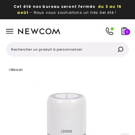
Cet été nos bureau seront fermés
du 3 au 16
août
- Nous vous souhaitons un très bel été !
Beaux, utiles, durables,
des textiles et objets
publicitaires
à votre image
0
<
Maison