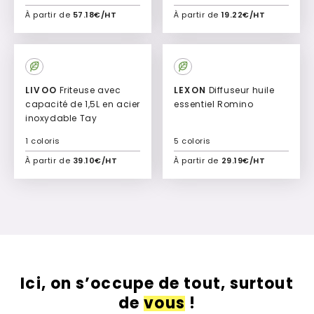
À partir de
57.18€/HT
À partir de
19.22€/HT
Ajouter à mon devis
Ajouter à mon devis
LIVOO
Friteuse avec
LEXON
Diffuseur huile
capacité de 1,5L en acier
essentiel Romino
inoxydable Tay
1 coloris
5 coloris
À partir de
39.10€/HT
À partir de
29.19€/HT
Ajouter à mon devis
Ajouter à mon devis
Ici, on s’occupe de tout, surtout
de
vous
!