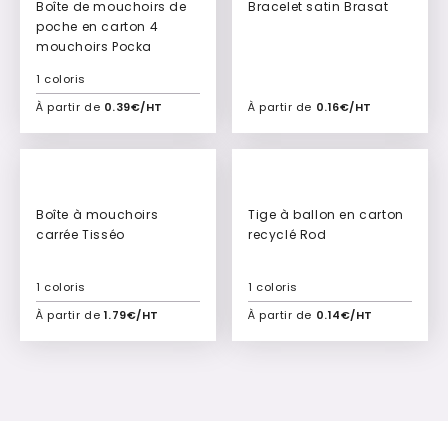
Boîte de mouchoirs de
Bracelet satin Brasat
poche en carton 4
mouchoirs Pocka
1 coloris
À partir de
0.39€/HT
À partir de
0.16€/HT
Ajouter à mon devis
Ajouter à mon devis
New
Boîte à mouchoirs
Tige à ballon en carton
carrée Tisséo
recyclé Rod
1 coloris
1 coloris
À partir de
1.79€/HT
À partir de
0.14€/HT
Ajouter à mon devis
Ajouter à mon devis