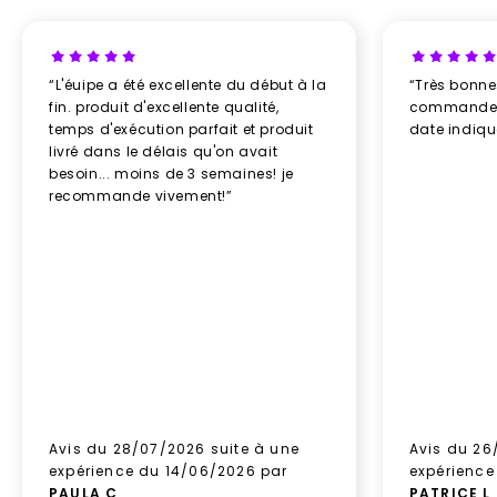
“L'éuipe a été excellente du début à la
“Très bonn
fin. produit d'excellente qualité,
commande re
temps d'exécution parfait et produit
date indiq
livré dans le délais qu'on avait
besoin... moins de 3 semaines! je
recommande vivement!”
Avis du 28/07/2026 suite à une
Avis du 26
expérience du 14/06/2026 par
expérience
PAULA C
.
PATRICE L
.