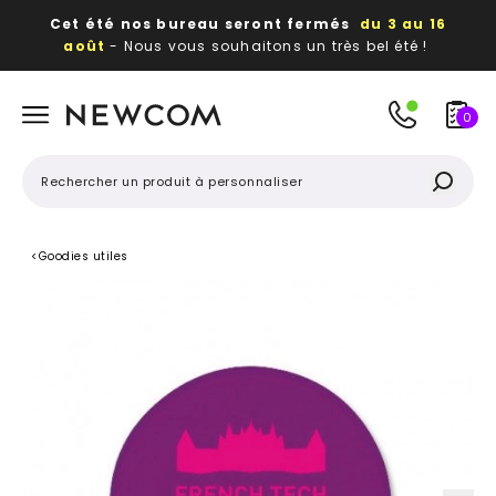
Cet été nos bureau seront fermés
du 3 au 16
août
- Nous vous souhaitons un très bel été !
Beaux, utiles, durables,
des textiles et objets
publicitaires
à votre image
0
<
Goodies utiles