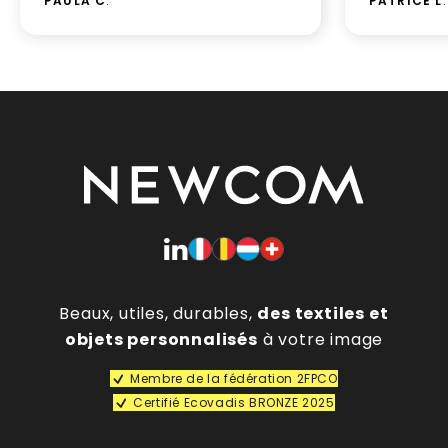
PAULA C
.
PATRICE L
.
Beaux, utiles, durables,
des textiles et
objets personnalisés
à votre image
Membre de la fédération 2FPCO
Certifié Ecovadis BRONZE 2025