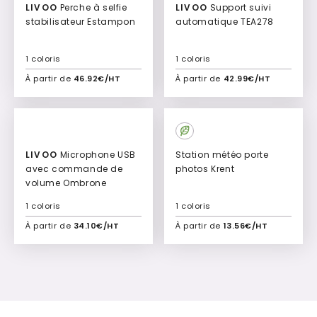
LIVOO
Perche à selfie
LIVOO
Support suivi
stabilisateur Estampon
automatique TEA278
1 coloris
1 coloris
À partir de
46.92€/HT
À partir de
42.99€/HT
Ajouter à mon devis
Ajouter à mon devis
LIVOO
Microphone USB
Station météo porte
avec commande de
photos Krent
volume Ombrone
1 coloris
1 coloris
À partir de
34.10€/HT
À partir de
13.56€/HT
Ajouter à mon devis
Ajouter à mon devis