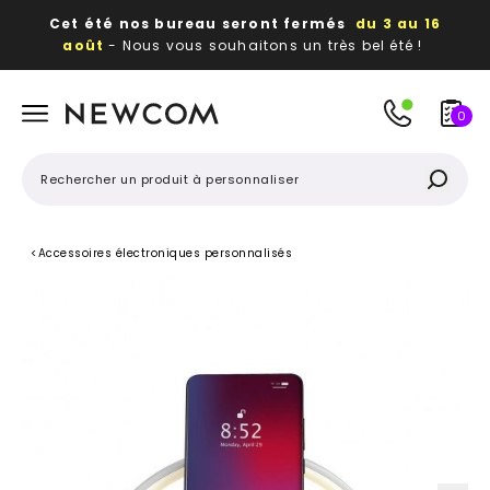
Cet été nos bureau seront fermés
du 3 au 16
août
- Nous vous souhaitons un très bel été !
Beaux, utiles, durables,
des textiles et objets
publicitaires
à votre image
0
<
Accessoires électroniques personnalisés