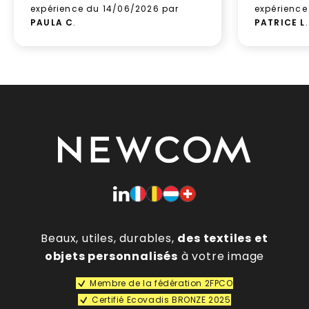
expérience du 14/06/2026 par
expérience
PAULA C
.
PATRICE L
.
Beaux, utiles, durables,
des textiles et
objets personnalisés
à votre image
Membre de la fédération 2FPCO
Certifié Ecovadis BRONZE 2025