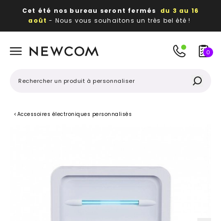
Cet été nos bureau seront fermés
du 3 au 16
août
- Nous vous souhaitons un très bel été !
Beaux, utiles, durables,
des textiles et objets
publicitaires
à votre image
0
<
Accessoires électroniques personnalisés