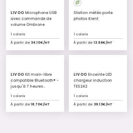
LIVOO
Microphone USB
Station météo porte
avec commande de
photos Krent
volume Ombrone
1 coloris
1 coloris
À partir de
34.10€/HT
À partir de
13.56€/HT
Ajouter à mon devis
Ajouter à mon devis
LIVOO
Kit main-libre
LIVOO
Enceinte LED
compatible Bluetooth® -
chargeur induction
jusqu'à 7 heures
TES242
Reading
1 coloris
1 coloris
À partir de
18.70€/HT
À partir de
39.13€/HT
Ajouter à mon devis
Ajouter à mon devis