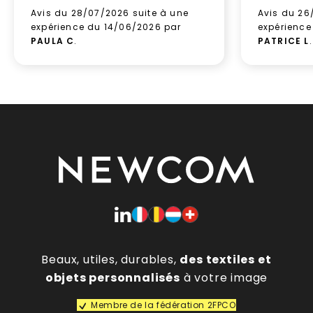
Avis du 28/07/2026 suite à une
Avis du 26
expérience du 14/06/2026 par
expérience
PAULA C
.
PATRICE L
.
Beaux, utiles, durables,
des textiles et
objets personnalisés
à votre image
Membre de la fédération 2FPCO