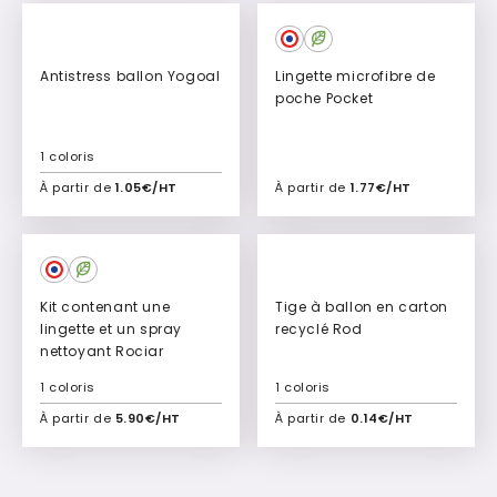
Antistress ballon Yogoal
Lingette microfibre de
poche Pocket
1 coloris
À partir de
1.05€/HT
À partir de
1.77€/HT
Ajouter à mon devis
Ajouter à mon devis
Kit contenant une
Tige à ballon en carton
lingette et un spray
recyclé Rod
nettoyant Rociar
1 coloris
1 coloris
À partir de
5.90€/HT
À partir de
0.14€/HT
Ajouter à mon devis
Ajouter à mon devis