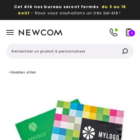
Cet été nos bureau seront fermés
du 3 au 16
août
- Nous vous souhaitons un très bel été !
Beaux, utiles, durables,
des textiles et objets
publicitaires
à votre image
0
<
Goodies utiles