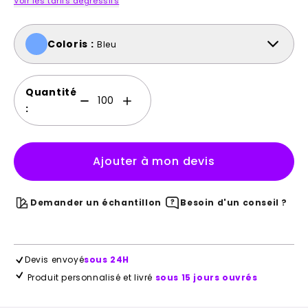
Voir les tarifs dégressifs
Coloris :
Bleu
Quantité
:
Ajouter à mon devis
Demander un échantillon
Besoin d'un conseil ?
Devis envoyé
sous 24H
Produit personnalisé et livré
sous 15 jours ouvrés