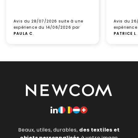
Avis du 28/07/2026 suite à une
Avis du 26
expérience du 14/06/2026 par
expérience
PAULA C
.
PATRICE L
.
Beaux, utiles, durables,
des textiles et
objets personnalisés
à votre image