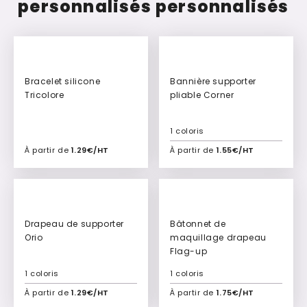
personnalisés personnalisés
Bracelet silicone
Bannière supporter
Tricolore
pliable Corner
1 coloris
À partir de
1.29€/HT
À partir de
1.55€/HT
Ajouter à mon devis
Ajouter à mon devis
Drapeau de supporter
Bâtonnet de
Orio
maquillage drapeau
Flag-up
1 coloris
1 coloris
À partir de
1.29€/HT
À partir de
1.75€/HT