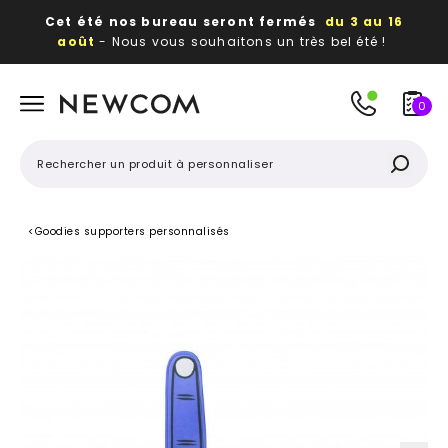
Cet été nos bureau seront fermés
du 3 au 16
août
- Nous vous souhaitons un très bel été !
Beaux, utiles, durables,
des textiles et objets
publicitaires
à votre image
0
<
Goodies supporters personnalisés