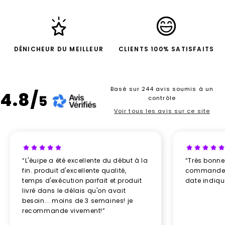
DÉNICHEUR DU MEILLEUR
CLIENTS 100% SATISFAITS
Basé sur 244 avis soumis à un
4.8/
5
contrôle
Voir tous les avis sur ce site
“L'éuipe a été excellente du début à la
“Très bonn
fin. produit d'excellente qualité,
commande re
temps d'exécution parfait et produit
date indiq
livré dans le délais qu'on avait
besoin... moins de 3 semaines! je
recommande vivement!”