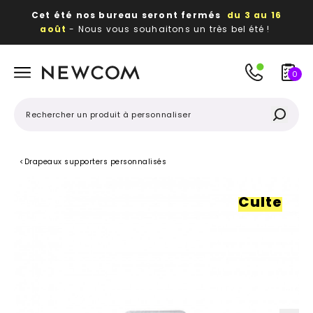
Cet été nos bureau seront fermés
du 3 au 16
août
- Nous vous souhaitons un très bel été !
Beaux, utiles, durables,
des textiles et objets
publicitaires
à votre image
0
<
Drapeaux supporters personnalisés
Culte