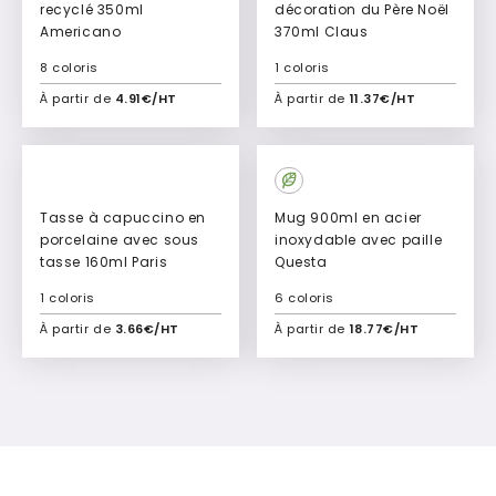
recyclé 350ml
décoration du Père Noël
Americano
370ml Claus
8 coloris
1 coloris
À partir de
4.91€/HT
À partir de
11.37€/HT
Ajouter à mon devis
Ajouter à mon devis
Tasse à capuccino en
Mug 900ml en acier
porcelaine avec sous
inoxydable avec paille
tasse 160ml Paris
Questa
1 coloris
6 coloris
À partir de
3.66€/HT
À partir de
18.77€/HT
Ajouter à mon devis
Ajouter à mon devis