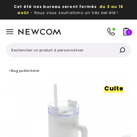
Cet été nos bureau seront fermés
du 3 au 16
août
- Nous vous souhaitons un très bel été !
Beaux, utiles, durables,
des textiles et objets
publicitaires
à votre image
0
<
Mug publicitaire
Culte