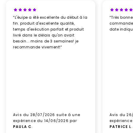
“L'éuipe a été excellente du début à la
“Très bonn
fin. produit d'excellente qualité,
commande re
temps d'exécution parfait et produit
date indiq
livré dans le délais qu'on avait
besoin... moins de 3 semaines! je
recommande vivement!”
Avis du 28/07/2026 suite à une
Avis du 26
expérience du 14/06/2026 par
expérience
PAULA C
.
PATRICE L
.