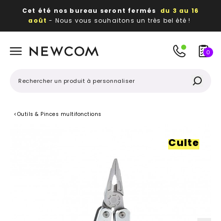
Cet été nos bureau seront fermés
du 3 au 16
août
- Nous vous souhaitons un très bel été !
Beaux, utiles, durables,
des textiles et objets
publicitaires
à votre image
0
<
Outils & Pinces multifonctions
Culte