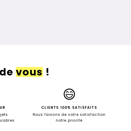
 de
vous
!
EUR
CLIENTS 100% SATISFAITS
jets
Nous faisons de votre satisfaction
durables
notre priorité