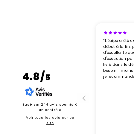
“L'éuipe a été e
début à la fin. 
d'excellente qu
d'exécution parf
livré dans le d
besoin... moins
4.8/
5
je recommande
Basé sur 244 avis soumis à
un contrôle
Voir tous les avis sur ce
site