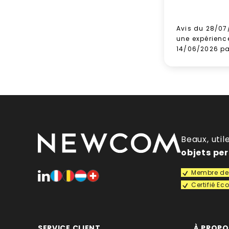
Avis du 28/07
une expérienc
14/06/2026 p
Beaux, util
objets pe
Membre de 
Certifié E
SERVICE CLIENT
À PROP