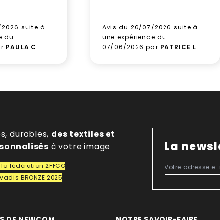
/2026 suite à
Avis du 26/07/2026 suite à
e du
une expérience du
ar
PAULA C
.
07/06/2026 par
PATRICE L
.
es, durables,
des textiles et
La newsl
rsonnalisés
à votre image
la fédération 2FPCO
covadis BRONZE 2025
OS DE NEWCOM
NOTRE SAVOIR-FAIRE