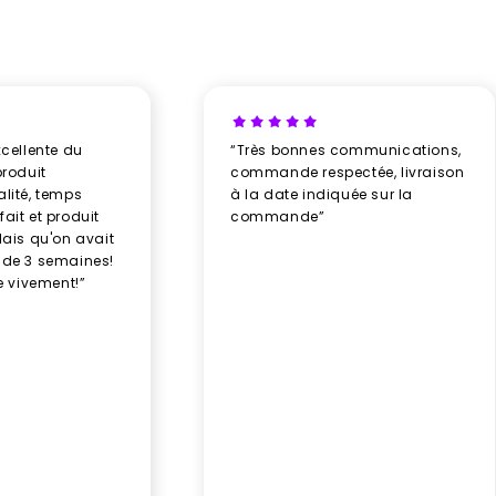
xcellente du
“Très bonnes communications,
produit
commande respectée, livraison
alité, temps
à la date indiquée sur la
ait et produit
commande”
élais qu'on avait
 de 3 semaines!
 vivement!”