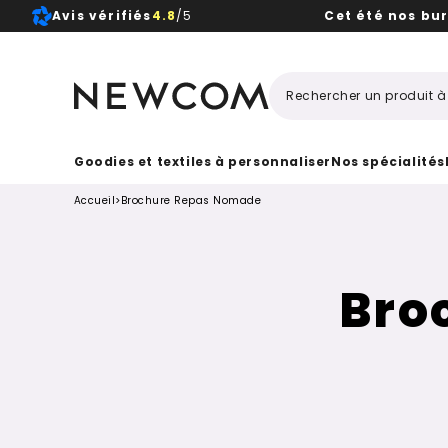
Avis vérifiés
4.8
/5
Cet été nos bu
Beaux, 
Goodies et textiles à personnaliser
Nos spécialités
Accueil
>
Brochure Repas Nomade
Bro