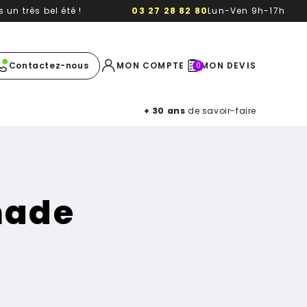
un très bel été !
03 27 28 82 80
Lun-Ven 9h-17h
e image
Contactez-nous
MON COMPTE
MON DEVIS
0
+ 30 ans
de savoir-faire
made