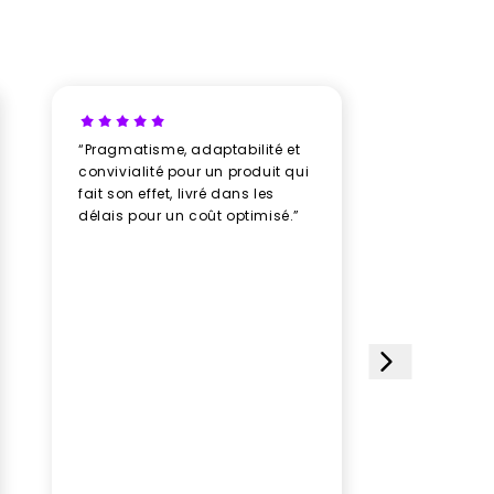
“Pragmatisme, adaptabilité et
“Un vrai b
convivialité pour un produit qui
avec New
fait son effet, livré dans les
professio
délais pour un coût optimisé.”
rythme av
humeur, u
plusieurs
des doud
avec soin
impeccabl
étoiles et
choisi ce 
satisfait
le paquet
gagner d
Aucune hé
prochain