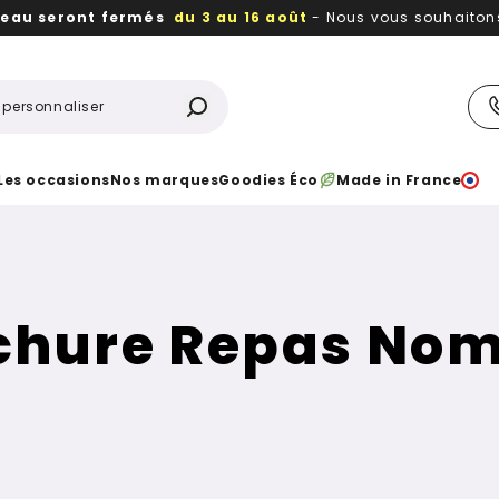
reau seront fermés
du 3 au 16 août
- Nous vous souhaitons 
utiles, durables,
des textiles et objets publicitaires
à votr
Les occasions
Nos marques
Goodies Éco
Made in France
chure Repas No