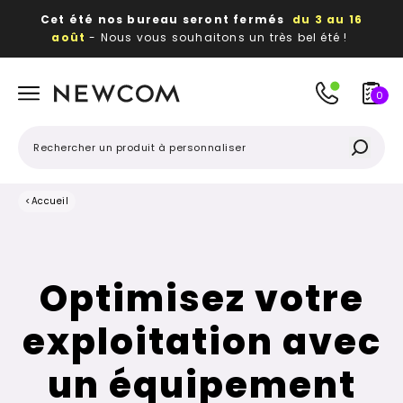
Cet été nos bureau seront fermés
du 3 au 16
août
- Nous vous souhaitons un très bel été !
Beaux, utiles, durables,
des textiles et objets
publicitaires
à votre image
0
<
Accueil
Optimisez votre
exploitation avec
un équipement