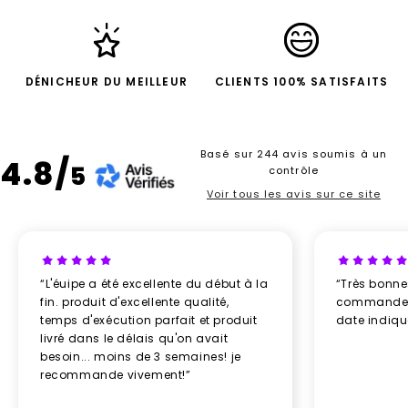
DÉNICHEUR DU MEILLEUR
CLIENTS 100% SATISFAITS
Basé sur 244 avis soumis à un
4.8/
5
contrôle
Voir tous les avis sur ce site
“L'éuipe a été excellente du début à la
“Très bonn
fin. produit d'excellente qualité,
commande re
temps d'exécution parfait et produit
date indiq
livré dans le délais qu'on avait
besoin... moins de 3 semaines! je
recommande vivement!”