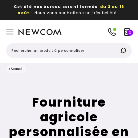
Cet été nos bureau seront fermés
du 3 au 16
août
- Nous vous souhaitons un très bel été !
Beaux, utiles, durables,
des textiles et objets
publicitaires
à votre image
0
<
Accueil
Fourniture
agricole
personnalisée en