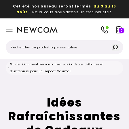
Cet été nos bureau seront fermés
du 3 au 16
août
- Nous vous souhaitons un très bel été !
Beaux, utiles, durables,
des textiles et objets
publicitaires
à votre image
0
Guide : Comment Personnaliser vos Cadeaux d'Affaires et
<
d'Entreprise pour un Impact Maximal
Idées
Rafraîchissantes