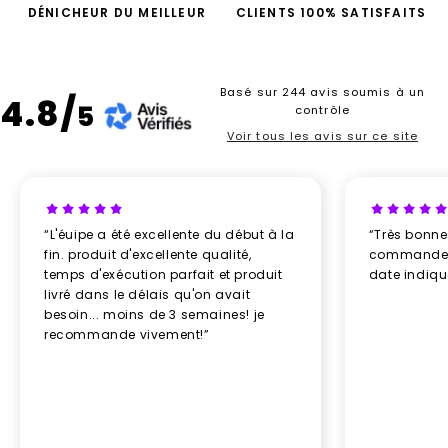
DÉNICHEUR DU MEILLEUR
CLIENTS 100% SATISFAITS
Basé sur 244 avis soumis à un
4.8/
5
contrôle
Voir tous les avis sur ce site
“L'éuipe a été excellente du début à la
“Très bonn
fin. produit d'excellente qualité,
commande re
temps d'exécution parfait et produit
date indiq
livré dans le délais qu'on avait
besoin... moins de 3 semaines! je
recommande vivement!”